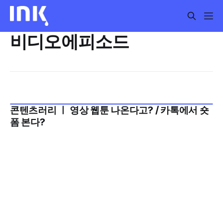
비디오에피소드
콘텐츠러리 ㅣ 영상 웹툰 나온다고? / 카톡에서 숏
2025년 8월 2주
폼 본다?