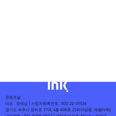
콘텐츠닿
대표 : 장재섭 | 사업자등록번호 : 832-22-01524
경기도 파주시 경의로 1114, 4층 406호 Z24(야당동, 에펠타워)
대표전화 : 010-5096-0087 | 개인정보보호 책임자 : 장재섭