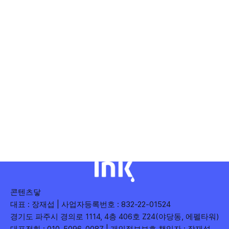
콘텐츠닿
대표 : 장재섭 | 사업자등록번호 : 832-22-01524
경기도 파주시 경의로 1114, 4층 406호 Z24(야당동, 에펠타워)
대표전화 : 010-5096-0087 | 개인정보보호 책임자 : 장재섭