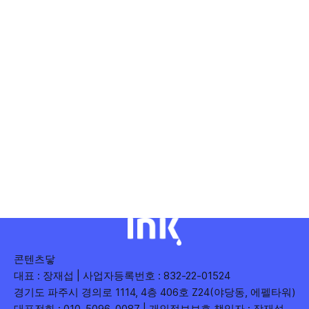
콘텐츠닿
대표 : 장재섭 | 사업자등록번호 : 832-22-01524
경기도 파주시 경의로 1114, 4층 406호 Z24(야당동, 에펠타워)
대표전화 : 010-5096-0087 | 개인정보보호 책임자 : 장재섭