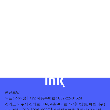
콘텐츠닿
대표 : 장재섭 | 사업자등록번호 : 832-22-01524
경기도 파주시 경의로 1114, 4층 406호 Z24(야당동, 에펠타워)
대표전화 : 010-5096-0087 | 개인정보보호 책임자 : 장재섭