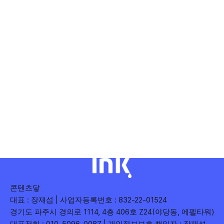
콘텐츠닿
대표 : 장재섭 | 사업자등록번호 : 832-22-01524
경기도 파주시 경의로 1114, 4층 406호 Z24(야당동, 에펠타워)
대표전화 : 010-5096-0087 | 개인정보보호 책임자 : 장재섭