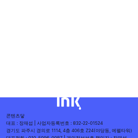
콘텐츠닿
대표 : 장재섭 | 사업자등록번호 : 832-22-01524
경기도 파주시 경의로 1114, 4층 406호 Z24(야당동, 에펠타워)
대표전화 : 010-5096-0087 | 개인정보보호 책임자 : 장재섭