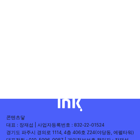
콘텐츠닿
대표 : 장재섭 | 사업자등록번호 : 832-22-01524
경기도 파주시 경의로 1114, 4층 406호 Z24(야당동, 에펠타워)
대표전화 : 010-5096-0087 | 개인정보보호 책임자 : 장재섭