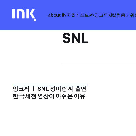
about INK.
📒리포트
✍️잉크픽
🗓️칼럼
📰키워
SNL
잉크픽 ㅣ SNL 정이랑 씨 출연
2023년 10월 1주
한 국세청 영상이 아쉬운 이유