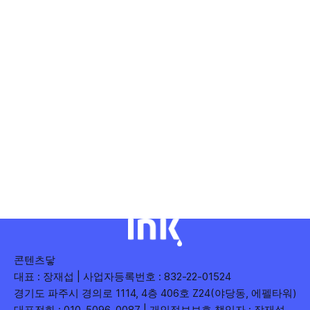
콘텐츠닿
대표 : 장재섭 | 사업자등록번호 : 832-22-01524
경기도 파주시 경의로 1114, 4층 406호 Z24(야당동, 에펠타워)
대표전화 : 010-5096-0087 | 개인정보보호 책임자 : 장재섭