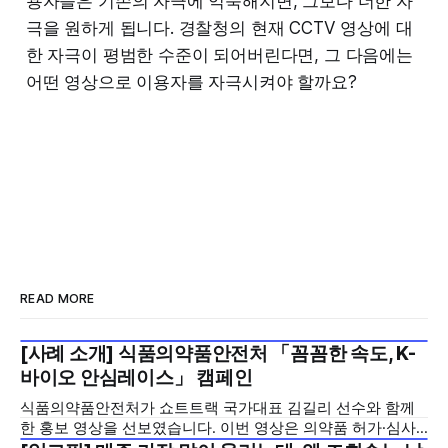
용자들은 기존의 자극에 익숙해지면, 그보다 더한 자
극을 원하게 됩니다. 경찰청의 현재 CCTV 영상에 대
한 자극이 평범한 수준이 되어버린다면, 그 다음에는
어떤 영상으로 이용자를 자극시켜야 할까요?
READ MORE
[사례 소개] 식품의약품안전처 「꼼꼼한 속도, K-
2026년 7월 5주
바이오 안심레이스」 캠페인
식품의약품안전처가 쇼트트랙 국가대표 김길리 선수와 함께
한 홍보 영상을 선보였습니다. 이번 영상은 의약품 허가·심사
기간을 기존 420일에서 240일로 단축한 정책을 국민에게 쉽