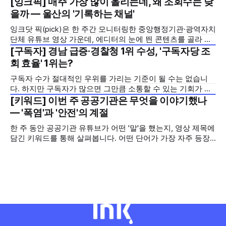
[잉크픽] 매주 가장 많이 올리는데, 왜 조회수는 낮
2026년 7월 5주
고 친근하게 알리기 위해 제작한 것으로, 딱딱하게 느껴질 수
을까 — 울산의 '기록하는 채널'
있는 규제 정책을, 빙판 위에서 빠른 스피드와 꼼꼼한 준비를
잉크닷 픽(pick)은 한 주간 모니터링한 중앙행정기관·광역자치
모두 갖춘 김길리 선수의 이미지에 빗대어 풀어낸 것이 특징입
단체 유튜브 영상 가운데, 에디터의 눈에 띈 콘텐츠를 골라 그
니다. '빠르지만
시도와 의미를 들여다보는 코너입니다. 조회수 순위표 맨 위에
[구독자] 경남 급증·경찰청 1위 수성, '구독자당 조
2026년 7월 5주
오르지는 못했지만, 다른 채널이 가지 않은 길을 택한 콘텐츠
회 효율' 1위는?
를 소개합니다. 이번 주는 특정 영상 한 편이 아니라, 채널 하나
구독자 수가 절대적인 우위를 가리는 기준이 될 수는 없습니
의 '변화'를 이야기하려
다. 하지만 구독자가 많으면 그만큼 소통할 수 있는 기회가 많
아집니다. 소통은 곧 채널의 신뢰로 이어집니다. 억지로 구독
[키워드] 이번 주 공공기관은 무엇을 이야기했나
2026년 7월 5주
자를 확보하기보다는 소통하는, 그래서 충성도 높은 구독자를
— '폭염'과 '안전'의 계절
다수 확보하길 바라는 마음을 담아, 중앙행정기관과 광역자치
한 주 동안 공공기관 유튜브가 어떤 '말'을 했는지, 영상 제목에
단체 유튜브 채널의 구독자를 월 단위로 분석합니다. 중앙행정
담긴 키워드를 통해 살펴봅니다. 어떤 단어가 가장 자주 등장
기관과 광역자치단체 유튜브 채널의 구독자를 통합하여
했는지(등장 빈도), 어떤 단어가 가장 널리 퍼졌는지(총 조회
수), 어떤 단어가 가장 깊은 반응을 이끌었는지(참여율)를 나
누어 봅니다. 같은 주라도 '많이 말한 것', '많이