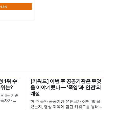
 1위 수
[키워드] 이번 주 공공기관은 무엇
2026년 7월 5주
1위는?
을 이야기했나 — '폭염'과 '안전'의
계절
가리는 기준
구독자가 많
한 주 동안 공공기관 유튜브가 어떤 '말'을
기회가 많아
했는지, 영상 제목에 담긴 키워드를 통해
뢰로 이어집
살펴봅니다. 어떤 단어가 가장 자주 등장