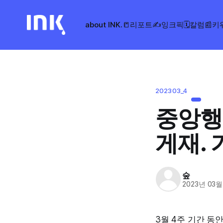
about INK.
📒리포트
✍️잉크픽
🗓️칼럼
📰키
202303_4
중앙행
게재. 
숲
2023년 03월
3월 4주 기간 동