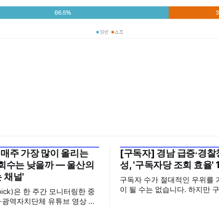
 매주 가장 많이 올리는
[구독자] 경남 급증·경찰청
월 5주
2026년 7월 5주
조회수는 낮을까 — 울산의
성, '구독자당 조회 효율' 
 채널'
구독자 수가 절대적인 우위를 
이 될 수는 없습니다. 하지만 
pick)은 한 주간 모니터링한 중
으면 그만큼 소통할 수 있는 
·광역자치단체 유튜브 영상 가
집니다. 소통은 곧 채널의 신
터의 눈에 띈 콘텐츠를 골라 그