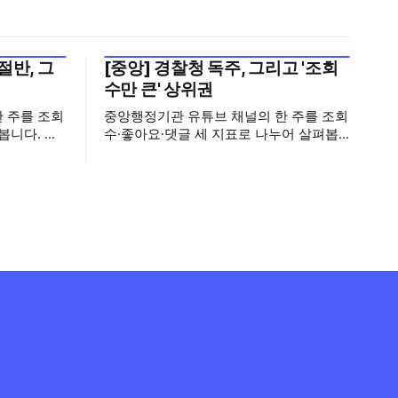
절반, 그
[중앙] 경찰청 독주, 그리고 '조회
2026년 7월 5주
수만 큰' 상위권
 주를 조회
중앙행정기관 유튜브 채널의 한 주를 조회
봅니다. 지
수·좋아요·댓글 세 지표로 나누어 살펴봅
 규모가 작
니다. 세 지표는 각각 '얼마나 보였는가',
흐름을 좌우
'얼마나 좋아했는가', '얼마나 말을 걸었는
림의 구조를
가'를 뜻합니다. 세 지표가 같은 영상을 가
리키는 경우는 드물고, 그 어긋남 속에 각
합하여 분
채널의 성격이 드러납니다. 중앙행정기관
 별도로 문
과 광역자치단체 유튜브 채널의 콘텐츠를
) 이번
통합하여