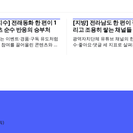
수] 전래동화 한 편이 1
[지방] 전라남도 한 편이 
월 5주
2026년 7월 5주
츠 순수 반응의 승부처
리고 조용히 쌓는 채널들
는 이벤트·경품·구독 유도처럼
광역자치단체 유튜브 채널의 한
 참여를 끌어올린 콘텐츠와 라
수·좋아요·댓글 세 지표로 살펴
 제외한 뒤, 순수하게 콘텐츠
방은 중앙에 비해 전체 조회수
으로 이용자의 반응(좋아요+댓
아, 소수의 화제 영상이 전체 
마나 이끌어냈는지를 조회수 대비
하는 경우가 잦습니다. 그 쏠
한 지표입니다. 이벤트·경품·
함께 봅니다. 중앙행정기관과 광역자치단
구독 유도 및 실시간 라이브 관
체 유튜브 채널의 콘텐츠를 통
 제목에서 제외하고, 조회수
석, 제공합니다. 상세 데이터는
 이상 영상만을 대상으로 산출합
의해 주세요.(oksuby@gmail.com
 중앙행정기관과
주(7.
워)