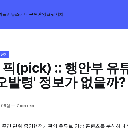
워드
📃뉴스레터 구독
🔎잉크닷서치
 5주
픽(pick) :: 행안부 
'오발령' 정보가 없을까?
 09일
—
7 min read
 주간 단위 중앙행정기관의 유튜브 영상 콘텐츠를 분석하며