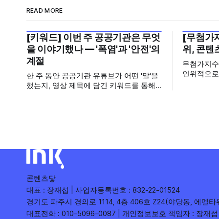
READ MORE
[키워드] 이번 주 공공기관은 무엇
[무첨가지
2026년 7월 5주
2026년 7
을 이야기했나 — '폭염'과 '안전'의
위, 콘텐
계절
무첨가지수
인위적으로
한 주 동안 공공기관 유튜브가 어떤 '말'을
이브 방송을
했는지, 영상 제목에 담긴 키워드를 통해
자체의 힘
살펴봅니다. 어떤 단어가 가장 자주 등장
글)을 얼
했는지(등장 빈도), 어떤 단어가 가장 널리
비율로 측정
퍼졌는지(총 조회수), 어떤 단어가 가장 깊
추첨·응모·
은 반응을 이끌었는지(참여율)를 나누어
련 키워드를
봅니다. 같은 주라도 '많이 말한 것', '많이
1,000회
니다.
콘텐츠닿
대표 : 장재섭 | 사업자등록번호 : 832-22-01524
경기도 파주시 경의로 1114, 4층 406호 Z24(야당동, 에펠타
대표전화 : 010-5096-0087 | 개인정보보호 책임자 : 장재섭