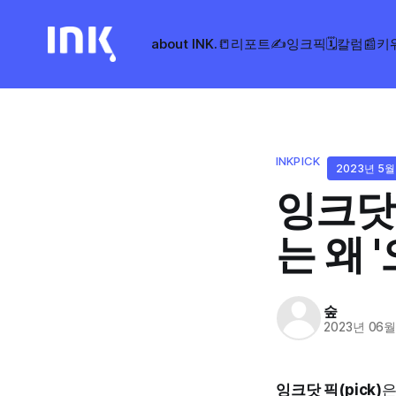
about INK.
📒리포트
✍️잉크픽
🗓️칼럼
📰키
INKPICK
2023년 5월
잉크닷 
는 왜 
숲
2023년 06월
잉크닷 픽(pick)
은