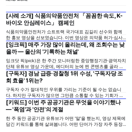
[사례 소개] 식품의약품안전처 「꼼꼼한 속도, K-
2026년 7월 5주
바이오 안심레이스」 캠페인
식품의약품안전처가 쇼트트랙 국가대표 김길리 선수와 함께
한 홍보 영상을 선보였습니다. 이번 영상은 의약품 허가·심사
기간을 기존 420일에서 240일로 단축한 정책을 국민에게 쉽
[잉크픽] 매주 가장 많이 올리는데, 왜 조회수는 낮
2026년 7월 5주
고 친근하게 알리기 위해 제작한 것으로, 딱딱하게 느껴질 수
을까 — 울산의 '기록하는 채널'
있는 규제 정책을, 빙판 위에서 빠른 스피드와 꼼꼼한 준비를
잉크닷 픽(pick)은 한 주간 모니터링한 중앙행정기관·광역자치
모두 갖춘 김길리 선수의 이미지에 빗대어 풀어낸 것이 특징입
단체 유튜브 영상 가운데, 에디터의 눈에 띈 콘텐츠를 골라 그
니다. '빠르지만
시도와 의미를 들여다보는 코너입니다. 조회수 순위표 맨 위에
[구독자] 경남 급증·경찰청 1위 수성, '구독자당 조
2026년 7월 5주
오르지는 못했지만, 다른 채널이 가지 않은 길을 택한 콘텐츠
회 효율' 1위는?
를 소개합니다. 이번 주는 특정 영상 한 편이 아니라, 채널 하나
구독자 수가 절대적인 우위를 가리는 기준이 될 수는 없습니
의 '변화'를 이야기하려
다. 하지만 구독자가 많으면 그만큼 소통할 수 있는 기회가 많
아집니다. 소통은 곧 채널의 신뢰로 이어집니다. 억지로 구독
[키워드] 이번 주 공공기관은 무엇을 이야기했나
2026년 7월 5주
자를 확보하기보다는 소통하는, 그래서 충성도 높은 구독자를
— '폭염'과 '안전'의 계절
다수 확보하길 바라는 마음을 담아, 중앙행정기관과 광역자치
한 주 동안 공공기관 유튜브가 어떤 '말'을 했는지, 영상 제목에
단체 유튜브 채널의 구독자를 월 단위로 분석합니다. 중앙행정
담긴 키워드를 통해 살펴봅니다. 어떤 단어가 가장 자주 등장
기관과 광역자치단체 유튜브 채널의 구독자를 통합하여
했는지(등장 빈도), 어떤 단어가 가장 널리 퍼졌는지(총 조회