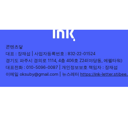
수), 어떤 단어가 가장 깊은 반응을 이끌었는지(참여율)를 나
누어 봅니다. 같은 주라도 '많이 말한 것', '많이
콘텐츠닿
대표 : 장재섭 | 사업자등록번호 : 832-22-01524
경기도 파주시 경의로 1114, 4층 406호 Z24(야당동, 에펠타워)
대표전화 : 010-5096-0087 | 개인정보보호 책임자 : 장재섭
이메일 oksuby@gmail.com | 뉴스레터
https://ink-letter.stibe