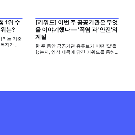
 1위 수
[키워드] 이번 주 공공기관은 무엇
2026년 7월 5주
1위는?
을 이야기했나 — '폭염'과 '안전'의
계절
가리는 기준
구독자가 많
한 주 동안 공공기관 유튜브가 어떤 '말'을
기회가 많아
했는지, 영상 제목에 담긴 키워드를 통해
뢰로 이어집
살펴봅니다. 어떤 단어가 가장 자주 등장
기보다는 소
했는지(등장 빈도), 어떤 단어가 가장 널리
구독자를 다
퍼졌는지(총 조회수), 어떤 단어가 가장 깊
아, 중앙행
은 반응을 이끌었는지(참여율)를 나누어
 채널의 구
봅니다. 같은 주라도 '많이 말한 것', '많이
널의 구독자