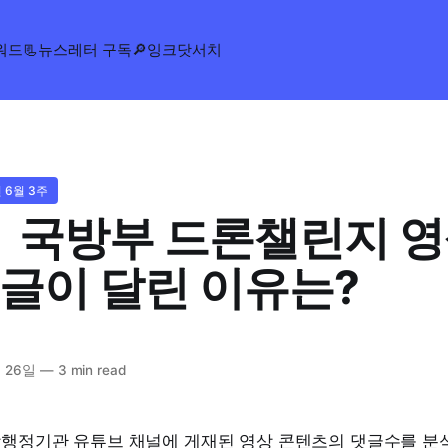
워드
📃뉴스레터 구독
🔎잉크닷서치
년 6월 3주
ㅣ 국방부 드론챌린지 
글이 달린 이유는?
 26일
—
3 min read
중앙행정기관 유튜브 채널에 게재된 영상 콘텐츠의 댓글수를 분