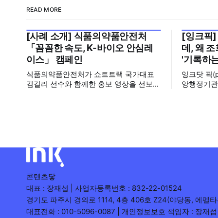
READ MORE
[사례 소개] 식품의약품안전처
[잉크픽]
2026년 7월 5주
2026년 7
「꼼꼼한 속도, K-바이오 안심레
데, 왜 
이스」 캠페인
'기록하는
식품의약품안전처가 쇼트트랙 국가대표
잉크닷 픽(
김길리 선수와 함께한 홍보 영상을 선보였
앙행정기관
습니다. 이번 영상은 의약품 허가·심사 기
운데, 에디
간을 기존 420일에서 240일로 단축한 정
시도와 의
책을 국민에게 쉽고 친근하게 알리기 위해
회수 순위표
제작한 것으로, 딱딱하게 느껴질 수 있는
다른 채널이
규제 정책을, 빙판 위에서 빠른 스피드와
를 소개합니다. 이번 주는 특정
꼼꼼한 준비를 모두 갖춘 김길리 선수의
이 아니라,
이미지에 빗대어 풀어낸 것이 특징입니다.
려
'빠르지만
콘텐츠닿
대표 : 장재섭 | 사업자등록번호 : 832-22-01524
경기도 파주시 경의로 1114, 4층 406호 Z24(야당동, 에펠타
대표전화 : 010-5096-0087 | 개인정보보호 책임자 : 장재섭