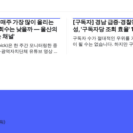
 매주 가장 많이 올리는
[구독자] 경남 급증·경찰청
월 5주
2026년 7월 5주
조회수는 낮을까 — 울산의
성, '구독자당 조회 효율' 
 채널'
구독자 수가 절대적인 우위를 
이 될 수는 없습니다. 하지만 
pick)은 한 주간 모니터링한 중
으면 그만큼 소통할 수 있는 
·광역자치단체 유튜브 영상 가
집니다. 소통은 곧 채널의 신
터의 눈에 띈 콘텐츠를 골라 그
니다. 억지로 구독자를 확보하
미를 들여다보는 코너입니다. 조
통하는, 그래서 충성도 높은 
 맨 위에 오르지는 못했지만,
수 확보하길 바라는 마음을 담
 가지 않은 길을 택한 콘텐츠
정기관과 광역자치단체 유튜브
 영상 한 편
독자를 월 단위로 분석합니다. 중앙행정기
 채널 하나의 '변화'를 이야기하
관과 광역자치단체 유튜브 채
를 통합하여
워)