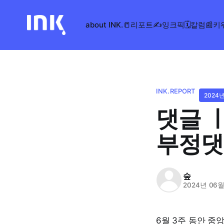
about INK.
📒리포트
✍️잉크픽
🗓️칼럼
📰키
INK.REPORT
2024
댓글 
부정댓
숲
2024년 06월
6월 3주 동안 