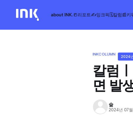
about INK.
📒리포트
✍️잉크픽
🗓️칼럼
📰키
INKCOLUMN
2024
칼럼ㅣ
면 발
숲
2024년 07월