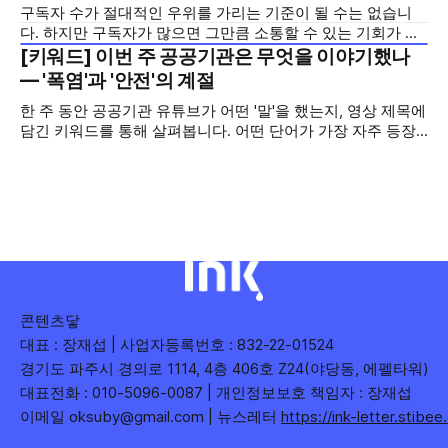
구독자 수가 절대적인 우위를 가리는 기준이 될 수는 없습니
의 '변화'를 이야기하려
다. 하지만 구독자가 많으면 그만큼 소통할 수 있는 기회가 많
아집니다. 소통은 곧 채널의 신뢰로 이어집니다. 억지로 구독
[키워드] 이번 주 공공기관은 무엇을 이야기했나
2026년 7월 5주
자를 확보하기보다는 소통하는, 그래서 충성도 높은 구독자를
— '폭염'과 '안전'의 계절
다수 확보하길 바라는 마음을 담아, 중앙행정기관과 광역자치
한 주 동안 공공기관 유튜브가 어떤 '말'을 했는지, 영상 제목에
단체 유튜브 채널의 구독자를 월 단위로 분석합니다. 중앙행정
담긴 키워드를 통해 살펴봅니다. 어떤 단어가 가장 자주 등장
기관과 광역자치단체 유튜브 채널의 구독자를 통합하여
했는지(등장 빈도), 어떤 단어가 가장 널리 퍼졌는지(총 조회
수), 어떤 단어가 가장 깊은 반응을 이끌었는지(참여율)를 나
누어 봅니다. 같은 주라도 '많이 말한 것', '많이
콘텐츠닿
대표 : 장재섭 | 사업자등록번호 : 832-22-01524
경기도 파주시 경의로 1114, 4층 406호 Z24(야당동, 에펠타워)
대표전화 : 010-5096-0087 | 개인정보보호 책임자 : 장재섭
이메일 oksuby@gmail.com | 뉴스레터
https://ink-letter.stibe