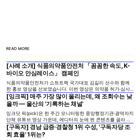
READ MORE
[사례 소개] 식품의약품안전처 「꼼꼼한 속도, K-
2026년 7월 5주
바이오 안심레이스」 캠페인
식품의약품안전처가 쇼트트랙 국가대표 김길리 선수와 함께
한 홍보 영상을 선보였습니다. 이번 영상은 의약품 허가·심사
기간을 기존 420일에서 240일로 단축한 정책을 국민에게 쉽
[잉크픽] 매주 가장 많이 올리는데, 왜 조회수는 낮
2026년 7월 5주
고 친근하게 알리기 위해 제작한 것으로, 딱딱하게 느껴질 수
을까 — 울산의 '기록하는 채널'
있는 규제 정책을, 빙판 위에서 빠른 스피드와 꼼꼼한 준비를
잉크닷 픽(pick)은 한 주간 모니터링한 중앙행정기관·광역자치
모두 갖춘 김길리 선수의 이미지에 빗대어 풀어낸 것이 특징입
단체 유튜브 영상 가운데, 에디터의 눈에 띈 콘텐츠를 골라 그
니다. '빠르지만
시도와 의미를 들여다보는 코너입니다. 조회수 순위표 맨 위에
[구독자] 경남 급증·경찰청 1위 수성, '구독자당 조
2026년 7월 5주
오르지는 못했지만, 다른 채널이 가지 않은 길을 택한 콘텐츠
회 효율' 1위는?
를 소개합니다. 이번 주는 특정 영상 한 편이 아니라, 채널 하나