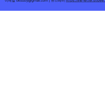
이메일 oksuby@gmail.com | 뉴스레터
https://ink-letter.stibe