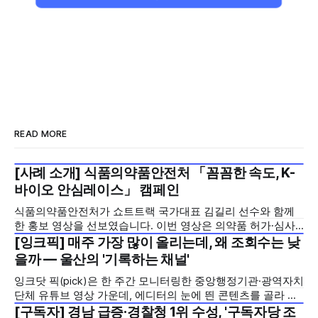
READ MORE
[사례 소개] 식품의약품안전처 「꼼꼼한 속도, K-
2026년 7월 5주
바이오 안심레이스」 캠페인
식품의약품안전처가 쇼트트랙 국가대표 김길리 선수와 함께
한 홍보 영상을 선보였습니다. 이번 영상은 의약품 허가·심사
기간을 기존 420일에서 240일로 단축한 정책을 국민에게 쉽
[잉크픽] 매주 가장 많이 올리는데, 왜 조회수는 낮
2026년 7월 5주
고 친근하게 알리기 위해 제작한 것으로, 딱딱하게 느껴질 수
을까 — 울산의 '기록하는 채널'
있는 규제 정책을, 빙판 위에서 빠른 스피드와 꼼꼼한 준비를
잉크닷 픽(pick)은 한 주간 모니터링한 중앙행정기관·광역자치
모두 갖춘 김길리 선수의 이미지에 빗대어 풀어낸 것이 특징입
단체 유튜브 영상 가운데, 에디터의 눈에 띈 콘텐츠를 골라 그
니다. '빠르지만
시도와 의미를 들여다보는 코너입니다. 조회수 순위표 맨 위에
[구독자] 경남 급증·경찰청 1위 수성, '구독자당 조