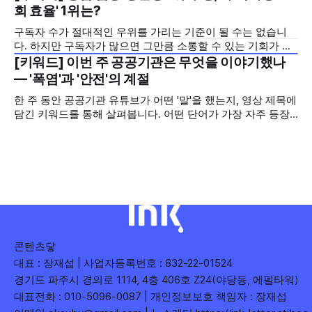
2026년 7월 5주
오르지는 못했지만, 다른 채널이 가지 않은 길을 택한 콘텐츠
회 효율' 1위는?
를 소개합니다. 이번 주는 특정 영상 한 편이 아니라, 채널 하나
구독자 수가 절대적인 우위를 가리는 기준이 될 수는 없습니
의 '변화'를 이야기하려
다. 하지만 구독자가 많으면 그만큼 소통할 수 있는 기회가 많
아집니다. 소통은 곧 채널의 신뢰로 이어집니다. 억지로 구독
[키워드] 이번 주 공공기관은 무엇을 이야기했나
2026년 7월 5주
자를 확보하기보다는 소통하는, 그래서 충성도 높은 구독자를
— '폭염'과 '안전'의 계절
다수 확보하길 바라는 마음을 담아, 중앙행정기관과 광역자치
한 주 동안 공공기관 유튜브가 어떤 '말'을 했는지, 영상 제목에
단체 유튜브 채널의 구독자를 월 단위로 분석합니다. 중앙행정
담긴 키워드를 통해 살펴봅니다. 어떤 단어가 가장 자주 등장
기관과 광역자치단체 유튜브 채널의 구독자를 통합하여
했는지(등장 빈도), 어떤 단어가 가장 널리 퍼졌는지(총 조회
수), 어떤 단어가 가장 깊은 반응을 이끌었는지(참여율)를 나
누어 봅니다. 같은 주라도 '많이 말한 것', '많이
콘텐츠닿
대표 : 장재섭 | 사업자등록번호 : 832-22-01524
경기도 파주시 경의로 1114, 4층 406호 Z24(야당동, 에펠타워)
대표전화 : 010-5096-0087 | 개인정보보호 책임자 : 장재섭