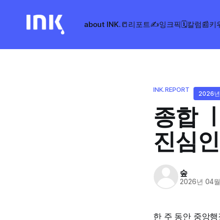
about INK.
📒리포트
✍️잉크픽
🗓️칼럼
📰키
INK.REPORT
2026년
종합 
진심인
숲
2026년 04월
한 주 동안 중앙