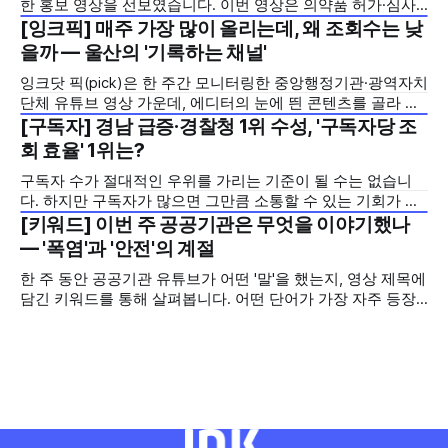
한 홍보 영상을 선보였습니다. 이번 영상은 의약품 허가·심사
기간을 기존 420일에서 240일로 단축한 정책을 국민에게 쉽
[잉크픽] 매주 가장 많이 올리는데, 왜 조회수는 낮
2026년 7월 5주
고 친근하게 알리기 위해 제작한 것으로, 딱딱하게 느껴질 수
을까 — 울산의 '기록하는 채널'
있는 규제 정책을, 빙판 위에서 빠른 스피드와 꼼꼼한 준비를
잉크닷 픽(pick)은 한 주간 모니터링한 중앙행정기관·광역자치
모두 갖춘 김길리 선수의 이미지에 빗대어 풀어낸 것이 특징입
단체 유튜브 영상 가운데, 에디터의 눈에 띈 콘텐츠를 골라 그
니다. '빠르지만
시도와 의미를 들여다보는 코너입니다. 조회수 순위표 맨 위에
[구독자] 경남 급증·경찰청 1위 수성, '구독자당 조
2026년 7월 5주
오르지는 못했지만, 다른 채널이 가지 않은 길을 택한 콘텐츠
회 효율' 1위는?
를 소개합니다. 이번 주는 특정 영상 한 편이 아니라, 채널 하나
구독자 수가 절대적인 우위를 가리는 기준이 될 수는 없습니
의 '변화'를 이야기하려
다. 하지만 구독자가 많으면 그만큼 소통할 수 있는 기회가 많
아집니다. 소통은 곧 채널의 신뢰로 이어집니다. 억지로 구독
[키워드] 이번 주 공공기관은 무엇을 이야기했나
2026년 7월 5주
자를 확보하기보다는 소통하는, 그래서 충성도 높은 구독자를
— '폭염'과 '안전'의 계절
다수 확보하길 바라는 마음을 담아, 중앙행정기관과 광역자치
한 주 동안 공공기관 유튜브가 어떤 '말'을 했는지, 영상 제목에
단체 유튜브 채널의 구독자를 월 단위로 분석합니다. 중앙행정
담긴 키워드를 통해 살펴봅니다. 어떤 단어가 가장 자주 등장
기관과 광역자치단체 유튜브 채널의 구독자를 통합하여
했는지(등장 빈도), 어떤 단어가 가장 널리 퍼졌는지(총 조회
수), 어떤 단어가 가장 깊은 반응을 이끌었는지(참여율)를 나
누어 봅니다. 같은 주라도 '많이 말한 것', '많이