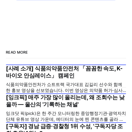
READ MORE
[사례 소개] 식품의약품안전처 「꼼꼼한 속도, K-
2026년 7월 5주
바이오 안심레이스」 캠페인
식품의약품안전처가 쇼트트랙 국가대표 김길리 선수와 함께
한 홍보 영상을 선보였습니다. 이번 영상은 의약품 허가·심사
기간을 기존 420일에서 240일로 단축한 정책을 국민에게 쉽
[잉크픽] 매주 가장 많이 올리는데, 왜 조회수는 낮
2026년 7월 5주
고 친근하게 알리기 위해 제작한 것으로, 딱딱하게 느껴질 수
을까 — 울산의 '기록하는 채널'
있는 규제 정책을, 빙판 위에서 빠른 스피드와 꼼꼼한 준비를
잉크닷 픽(pick)은 한 주간 모니터링한 중앙행정기관·광역자치
모두 갖춘 김길리 선수의 이미지에 빗대어 풀어낸 것이 특징입
단체 유튜브 영상 가운데, 에디터의 눈에 띈 콘텐츠를 골라 그
니다. '빠르지만
시도와 의미를 들여다보는 코너입니다. 조회수 순위표 맨 위에
[구독자] 경남 급증·경찰청 1위 수성, '구독자당 조
2026년 7월 5주
오르지는 못했지만, 다른 채널이 가지 않은 길을 택한 콘텐츠