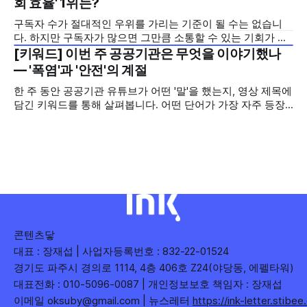
회 효율' 1위는?
를 소개합니다. 이번 주는 특정 영상 한 편이 아니라, 채널 하나
구독자 수가 절대적인 우위를 가리는 기준이 될 수는 없습니
의 '변화'를 이야기하려
다. 하지만 구독자가 많으면 그만큼 소통할 수 있는 기회가 많
아집니다. 소통은 곧 채널의 신뢰로 이어집니다. 억지로 구독
[키워드] 이번 주 공공기관은 무엇을 이야기했나
2026년 7월 5주
자를 확보하기보다는 소통하는, 그래서 충성도 높은 구독자를
— '폭염'과 '안전'의 계절
다수 확보하길 바라는 마음을 담아, 중앙행정기관과 광역자치
한 주 동안 공공기관 유튜브가 어떤 '말'을 했는지, 영상 제목에
단체 유튜브 채널의 구독자를 월 단위로 분석합니다. 중앙행정
담긴 키워드를 통해 살펴봅니다. 어떤 단어가 가장 자주 등장
기관과 광역자치단체 유튜브 채널의 구독자를 통합하여
했는지(등장 빈도), 어떤 단어가 가장 널리 퍼졌는지(총 조회
수), 어떤 단어가 가장 깊은 반응을 이끌었는지(참여율)를 나
누어 봅니다. 같은 주라도 '많이 말한 것', '많이
콘텐츠닿
대표 : 장재섭 | 사업자등록번호 : 832-22-01524
경기도 파주시 경의로 1114, 4층 406호 Z24(야당동, 에펠타워)
대표전화 : 010-5096-0087 | 개인정보보호 책임자 : 장재섭
이메일 oksuby@gmail.com | 뉴스레터
https://ink-letter.stibe