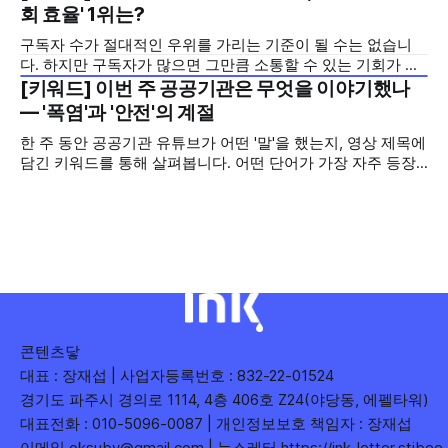
오르지는 못했지만, 다른 채널이 가지 않은 길을 택한 콘텐츠
회 효율' 1위는?
를 소개합니다. 이번 주는 특정 영상 한 편이 아니라, 채널 하나
구독자 수가 절대적인 우위를 가리는 기준이 될 수는 없습니
의 '변화'를 이야기하려
다. 하지만 구독자가 많으면 그만큼 소통할 수 있는 기회가 많
아집니다. 소통은 곧 채널의 신뢰로 이어집니다. 억지로 구독
[키워드] 이번 주 공공기관은 무엇을 이야기했나
2026년 7월 5주
자를 확보하기보다는 소통하는, 그래서 충성도 높은 구독자를
— '폭염'과 '안전'의 계절
다수 확보하길 바라는 마음을 담아, 중앙행정기관과 광역자치
한 주 동안 공공기관 유튜브가 어떤 '말'을 했는지, 영상 제목에
단체 유튜브 채널의 구독자를 월 단위로 분석합니다. 중앙행정
담긴 키워드를 통해 살펴봅니다. 어떤 단어가 가장 자주 등장
기관과 광역자치단체 유튜브 채널의 구독자를 통합하여
했는지(등장 빈도), 어떤 단어가 가장 널리 퍼졌는지(총 조회
수), 어떤 단어가 가장 깊은 반응을 이끌었는지(참여율)를 나
누어 봅니다. 같은 주라도 '많이 말한 것', '많이
콘텐츠닿
대표 : 장재섭 | 사업자등록번호 : 832-22-01524
경기도 파주시 경의로 1114, 4층 406호 Z24(야당동, 에펠타워)
대표전화 : 010-5096-0087 | 개인정보보호 책임자 : 장재섭
이메일 oksuby@gmail.com | 뉴스레터
https://ink-letter.stibe