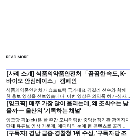
READ MORE
[사례 소개] 식품의약품안전처 「꼼꼼한 속도, K-
2026년 7월 5주
바이오 안심레이스」 캠페인
식품의약품안전처가 쇼트트랙 국가대표 김길리 선수와 함께
한 홍보 영상을 선보였습니다. 이번 영상은 의약품 허가·심사
기간을 기존 420일에서 240일로 단축한 정책을 국민에게 쉽
[잉크픽] 매주 가장 많이 올리는데, 왜 조회수는 낮
2026년 7월 5주
고 친근하게 알리기 위해 제작한 것으로, 딱딱하게 느껴질 수
을까 — 울산의 '기록하는 채널'
있는 규제 정책을, 빙판 위에서 빠른 스피드와 꼼꼼한 준비를
잉크닷 픽(pick)은 한 주간 모니터링한 중앙행정기관·광역자치
모두 갖춘 김길리 선수의 이미지에 빗대어 풀어낸 것이 특징입
단체 유튜브 영상 가운데, 에디터의 눈에 띈 콘텐츠를 골라 그
니다. '빠르지만
시도와 의미를 들여다보는 코너입니다. 조회수 순위표 맨 위에
[구독자] 경남 급증·경찰청 1위 수성, '구독자당 조
2026년 7월 5주