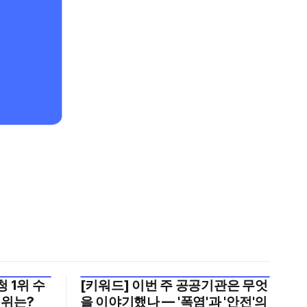
 1위 수
[키워드] 이번 주 공공기관은 무엇
2026년 7월 5주
1위는?
을 이야기했나 — '폭염'과 '안전'의