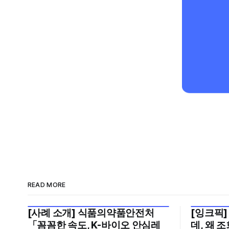
READ MORE
[사례 소개] 식품의약품안전처
[잉크픽]
2026년 7월 5주
2026년 7
「꼼꼼한 속도, K-바이오 안심레
데, 왜 