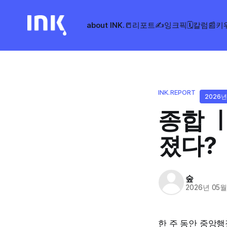
about INK.
📒리포트
✍️잉크픽
🗓️칼럼
📰키
INK.REPORT
2026년
종합 ㅣ
졌다?
숲
2026년 05월
한 주 동안 중앙