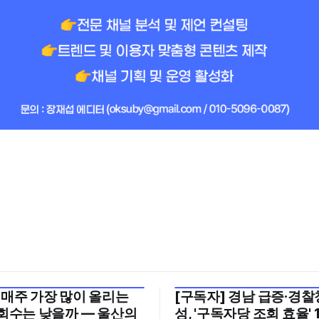
 매주 가장 많이 올리는
[구독자] 경남 급증·경찰청
월 5주
2026년 7월 5주
조회수는 낮을까 — 울산의
성, '구독자당 조회 효율' 