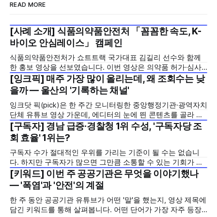
READ MORE
[사례 소개] 식품의약품안전처 「꼼꼼한 속도, K-
2026년 7월 5주
바이오 안심레이스」 캠페인
식품의약품안전처가 쇼트트랙 국가대표 김길리 선수와 함께
한 홍보 영상을 선보였습니다. 이번 영상은 의약품 허가·심사
기간을 기존 420일에서 240일로 단축한 정책을 국민에게 쉽
[잉크픽] 매주 가장 많이 올리는데, 왜 조회수는 낮
2026년 7월 5주
고 친근하게 알리기 위해 제작한 것으로, 딱딱하게 느껴질 수
을까 — 울산의 '기록하는 채널'
있는 규제 정책을, 빙판 위에서 빠른 스피드와 꼼꼼한 준비를
잉크닷 픽(pick)은 한 주간 모니터링한 중앙행정기관·광역자치
모두 갖춘 김길리 선수의 이미지에 빗대어 풀어낸 것이 특징입
단체 유튜브 영상 가운데, 에디터의 눈에 띈 콘텐츠를 골라 그
니다. '빠르지만
시도와 의미를 들여다보는 코너입니다. 조회수 순위표 맨 위에
[구독자] 경남 급증·경찰청 1위 수성, '구독자당 조
2026년 7월 5주
오르지는 못했지만, 다른 채널이 가지 않은 길을 택한 콘텐츠
회 효율' 1위는?
를 소개합니다. 이번 주는 특정 영상 한 편이 아니라, 채널 하나
구독자 수가 절대적인 우위를 가리는 기준이 될 수는 없습니
의 '변화'를 이야기하려
다. 하지만 구독자가 많으면 그만큼 소통할 수 있는 기회가 많
아집니다. 소통은 곧 채널의 신뢰로 이어집니다. 억지로 구독
[키워드] 이번 주 공공기관은 무엇을 이야기했나
2026년 7월 5주
자를 확보하기보다는 소통하는, 그래서 충성도 높은 구독자를
— '폭염'과 '안전'의 계절
다수 확보하길 바라는 마음을 담아, 중앙행정기관과 광역자치
한 주 동안 공공기관 유튜브가 어떤 '말'을 했는지, 영상 제목에
단체 유튜브 채널의 구독자를 월 단위로 분석합니다. 중앙행정
담긴 키워드를 통해 살펴봅니다. 어떤 단어가 가장 자주 등장
기관과 광역자치단체 유튜브 채널의 구독자를 통합하여