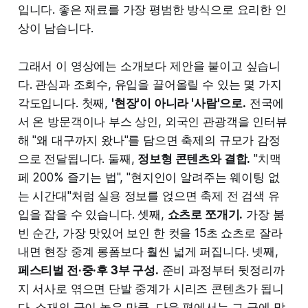
입니다. 좋은 재료를 가장 평범한 방식으로 요리한 인
상이 남습니다.
그래서 이 영상에는 소개보다 제안을 붙이고 싶습니
다. 관심과 조회수, 유입을 끌어올릴 수 있는 몇 가지
각도입니다. 첫째,
'현장'이 아니라 '사람'으로.
전국에
서 온 방문객이나 부스 상인, 외국인 관광객을 인터뷰
해 "왜 대구까지 왔나"를 담으면 축제의 규모가 감정
으로 전달됩니다. 둘째,
정보형 콘텐츠와 결합.
"치맥
페 200% 즐기는 법", "현지인이 알려주는 웨이팅 없
는 시간대"처럼 실용 정보를 얹으면 축제 전 검색 유
입을 잡을 수 있습니다. 셋째,
쇼츠로 쪼개기.
가장 붐
빈 순간, 가장 맛있어 보인 한 컷을 15초 쇼츠로 잘라
내면 현장 중계 롱폼보다 훨씬 넓게 퍼집니다. 넷째,
페스티벌 전·중·후 3부 구성.
준비 과정부터 뒷정리까
지 서사로 엮으면 단발 중계가 시리즈 콘텐츠가 됩니
다. 소재의 급이 높은 만큼, 다음 편에서는 그 급에 맞