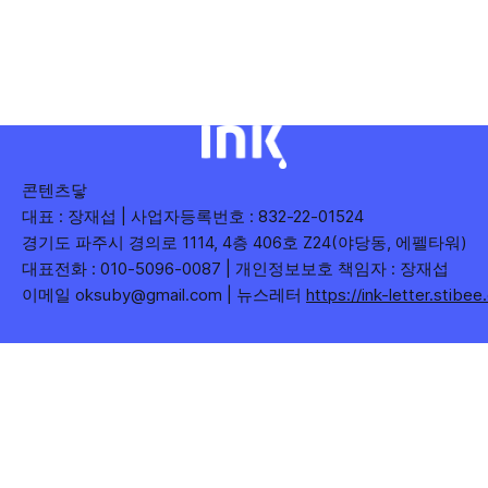
했는지(등장 빈도), 어떤 단어가 가장 널리 퍼졌는지(총 조회
수), 어떤 단어가 가장 깊은 반응을 이끌었는지(참여율)를 나
누어 봅니다. 같은 주라도 '많이 말한 것', '많이
콘텐츠닿
대표 : 장재섭 | 사업자등록번호 : 832-22-01524
경기도 파주시 경의로 1114, 4층 406호 Z24(야당동, 에펠타워)
대표전화 : 010-5096-0087 | 개인정보보호 책임자 : 장재섭
이메일 oksuby@gmail.com | 뉴스레터
https://ink-letter.stibe