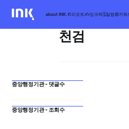
about INK.
📒리포트
✍️잉크픽
🗓️칼럼
📰키워
천검
중앙행정기관 - 댓글수
중앙행정기관 - 조회수