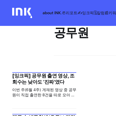
about INK.
📒리포트
✍️잉크픽
🗓️칼럼
📰키
공무원
[잉크픽] 공무원 출연 영상, 조
2026년 6월 4주
회수는 낮아도 '진짜'였다
이번 주(6월 4주) 게재된 영상 중 공무
원이 직접 출연한 8건을 따로 모아 분
석했습니다. 결론부터 말하면, 이 영
상들은 조회수만을 기준으로 살펴보
면 수치 성과가 초라해 보입니다. 하
지만 좋아요·댓글이라는 '소통과 참