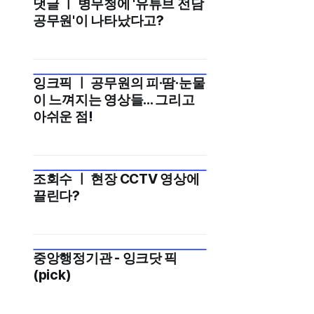
댓글 ㅣ 병무청에 '유튜브 전담
2024년 9월 3주
여'의 기준으로 다시 보면, 오히려 공
공무원'이 나타났다고?
공기관 유튜브가 지향해야 할 방향을
정확히 보여줍니다. 잉크픽에서 자세
히 살펴봤습니다. 공무원 출연 영상
잉크픽 ㅣ 공무원의 피·땀·눈물
2024년 8월 2주
이 느껴지는 영상들... 그리고
아쉬운 점!
조회수 ㅣ 현장 CCTV 영상에
끌린다?
중앙행정기관 - 잉크닷 픽
(pick)