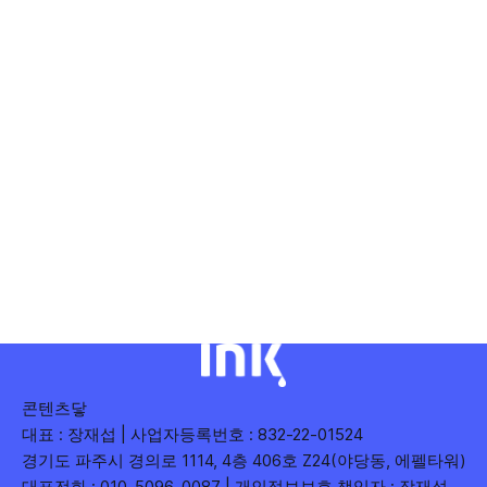
콘텐츠닿
대표 : 장재섭 | 사업자등록번호 : 832-22-01524
경기도 파주시 경의로 1114, 4층 406호 Z24(야당동, 에펠타워)
대표전화 : 010-5096-0087 | 개인정보보호 책임자 : 장재섭