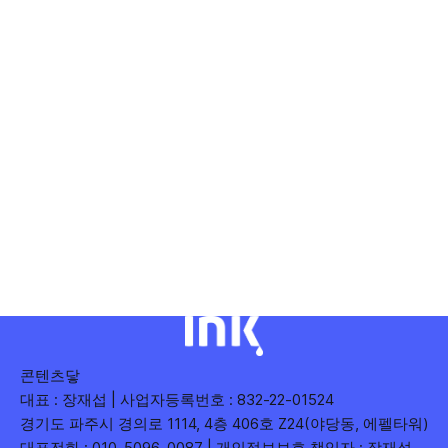
콘텐츠닿
대표 : 장재섭 | 사업자등록번호 : 832-22-01524
경기도 파주시 경의로 1114, 4층 406호 Z24(야당동, 에펠타워)
대표전화 : 010-5096-0087 | 개인정보보호 책임자 : 장재섭