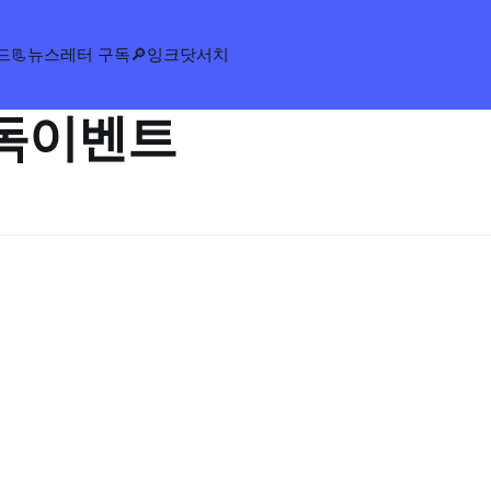
드
📃뉴스레터 구독
🔎잉크닷서치
독이벤트