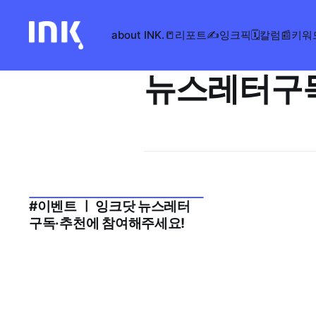
about INK.
📒리포트
✍️잉크픽
🗓️칼럼
📰키워
뉴스레터구
#이벤트 ㅣ 잉크닷 뉴스레터
2025년 10월 2주
구독·추천에 참여해주세요!