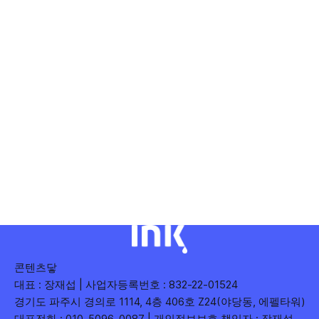
콘텐츠닿
대표 : 장재섭 | 사업자등록번호 : 832-22-01524
경기도 파주시 경의로 1114, 4층 406호 Z24(야당동, 에펠타워)
대표전화 : 010-5096-0087 | 개인정보보호 책임자 : 장재섭