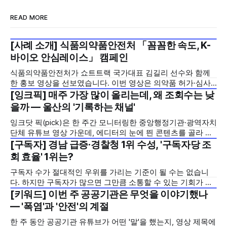
READ MORE
[사례 소개] 식품의약품안전처 「꼼꼼한 속도, K-
2026년 7월 5주
바이오 안심레이스」 캠페인
식품의약품안전처가 쇼트트랙 국가대표 김길리 선수와 함께
한 홍보 영상을 선보였습니다. 이번 영상은 의약품 허가·심사
기간을 기존 420일에서 240일로 단축한 정책을 국민에게 쉽
[잉크픽] 매주 가장 많이 올리는데, 왜 조회수는 낮
2026년 7월 5주
고 친근하게 알리기 위해 제작한 것으로, 딱딱하게 느껴질 수
을까 — 울산의 '기록하는 채널'
있는 규제 정책을, 빙판 위에서 빠른 스피드와 꼼꼼한 준비를
잉크닷 픽(pick)은 한 주간 모니터링한 중앙행정기관·광역자치
모두 갖춘 김길리 선수의 이미지에 빗대어 풀어낸 것이 특징입
단체 유튜브 영상 가운데, 에디터의 눈에 띈 콘텐츠를 골라 그
니다. '빠르지만
시도와 의미를 들여다보는 코너입니다. 조회수 순위표 맨 위에
[구독자] 경남 급증·경찰청 1위 수성, '구독자당 조
2026년 7월 5주
오르지는 못했지만, 다른 채널이 가지 않은 길을 택한 콘텐츠
회 효율' 1위는?
를 소개합니다. 이번 주는 특정 영상 한 편이 아니라, 채널 하나
구독자 수가 절대적인 우위를 가리는 기준이 될 수는 없습니
의 '변화'를 이야기하려
다. 하지만 구독자가 많으면 그만큼 소통할 수 있는 기회가 많
아집니다. 소통은 곧 채널의 신뢰로 이어집니다. 억지로 구독
[키워드] 이번 주 공공기관은 무엇을 이야기했나
2026년 7월 5주
자를 확보하기보다는 소통하는, 그래서 충성도 높은 구독자를
— '폭염'과 '안전'의 계절
다수 확보하길 바라는 마음을 담아, 중앙행정기관과 광역자치
한 주 동안 공공기관 유튜브가 어떤 '말'을 했는지, 영상 제목에
단체 유튜브 채널의 구독자를 월 단위로 분석합니다. 중앙행정