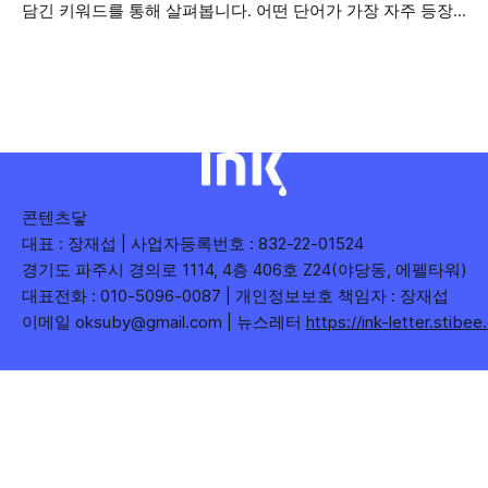
담긴 키워드를 통해 살펴봅니다. 어떤 단어가 가장 자주 등장
기관과 광역자치단체 유튜브 채널의 구독자를 통합하여
했는지(등장 빈도), 어떤 단어가 가장 널리 퍼졌는지(총 조회
수), 어떤 단어가 가장 깊은 반응을 이끌었는지(참여율)를 나
누어 봅니다. 같은 주라도 '많이 말한 것', '많이
콘텐츠닿
대표 : 장재섭 | 사업자등록번호 : 832-22-01524
경기도 파주시 경의로 1114, 4층 406호 Z24(야당동, 에펠타워)
대표전화 : 010-5096-0087 | 개인정보보호 책임자 : 장재섭
이메일 oksuby@gmail.com | 뉴스레터
https://ink-letter.stibe