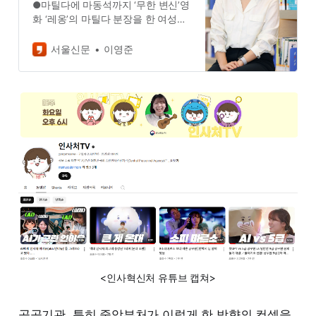
●마틸다에 마동석까지 ‘무한 변신’영
화 ‘레옹’의 마틸다 분장을 한 여성이
들고 다니던 화분의 식물을 땅에 심
은 뒤 4월 5일 ‘식목일’을 홍보한다.
서울신문
이영준
영화 ‘범죄도시’의 마석도(마동석) 분
장을 하고 등장해 “합격 자신 있
지?”라며 7급 공무원 시험 …
<인사혁신처 유튜브 캡쳐>
공공기관, 특히 중앙부처가 이렇게 한 방향의 컨셉을