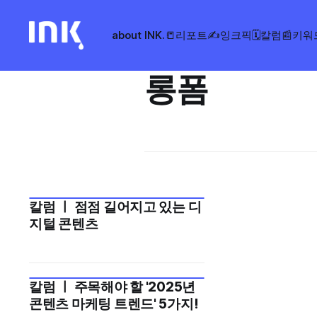
about INK.
📒리포트
✍️잉크픽
🗓️칼럼
📰키워
롱폼
칼럼 ㅣ 점점 길어지고 있는 디
2025년 8월 3주
지털 콘텐츠
칼럼 ㅣ 주목해야 할 '2025년
2024년 11월 2주
콘텐츠 마케팅 트렌드' 5가지!