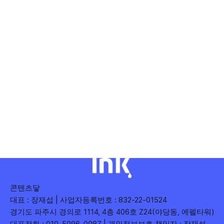
콘텐츠닿
대표 : 장재섭 | 사업자등록번호 : 832-22-01524
경기도 파주시 경의로 1114, 4층 406호 Z24(야당동, 에펠타워)
대표전화 : 010-5096-0087 | 개인정보보호 책임자 : 장재섭