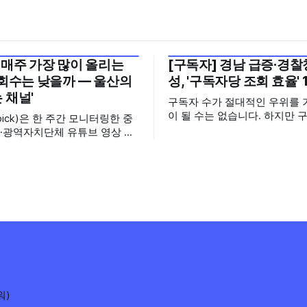
 매주 가장 많이 올리는
[구독자] 경남 급증·경찰청
월 5주
2026년 7월 5주
조회수는 낮을까 — 울산의
성, '구독자당 조회 효율' 
 채널'
구독자 수가 절대적인 우위를 
이 될 수는 없습니다. 하지만 
pick)은 한 주간 모니터링한 중
으면 그만큼 소통할 수 있는 
·광역자치단체 유튜브 영상 가
집니다. 소통은 곧 채널의 신
터의 눈에 띈 콘텐츠를 골라 그
니다. 억지로 구독자를 확보하
미를 들여다보는 코너입니다. 조
통하는, 그래서 충성도 높은 
 맨 위에 오르지는 못했지만,
수 확보하길 바라는 마음을 담
 가지 않은 길을 택한 콘텐츠
정기관과 광역자치단체 유튜브
 영상 한 편
독자를 월 단위로 분석합니다. 중앙행정기
 채널 하나의 '변화'를 이야기하
관과 광역자치단체 유튜브 채
를 통합하여
워)