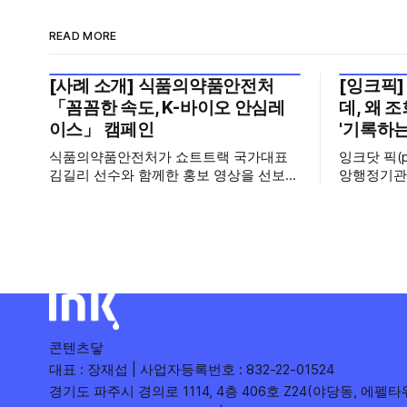
READ MORE
[사례 소개] 식품의약품안전처
[잉크픽]
2026년 7월 5주
2026년 7
「꼼꼼한 속도, K-바이오 안심레
데, 왜 
이스」 캠페인
'기록하는
식품의약품안전처가 쇼트트랙 국가대표
잉크닷 픽(
김길리 선수와 함께한 홍보 영상을 선보였
앙행정기관
습니다. 이번 영상은 의약품 허가·심사 기
운데, 에디
간을 기존 420일에서 240일로 단축한 정
시도와 의
책을 국민에게 쉽고 친근하게 알리기 위해
회수 순위표
제작한 것으로, 딱딱하게 느껴질 수 있는
다른 채널이
규제 정책을, 빙판 위에서 빠른 스피드와
를 소개합니다. 이번 주는 특정
꼼꼼한 준비를 모두 갖춘 김길리 선수의
이 아니라,
이미지에 빗대어 풀어낸 것이 특징입니다.
려
'빠르지만
콘텐츠닿
대표 : 장재섭 | 사업자등록번호 : 832-22-01524
경기도 파주시 경의로 1114, 4층 406호 Z24(야당동, 에펠타