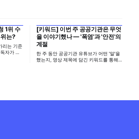
 1위 수
[키워드] 이번 주 공공기관은 무엇
2026년 7월 5주
1위는?
을 이야기했나 — '폭염'과 '안전'의
계절
가리는 기준
구독자가 많
한 주 동안 공공기관 유튜브가 어떤 '말'을
기회가 많아
했는지, 영상 제목에 담긴 키워드를 통해
뢰로 이어집
살펴봅니다. 어떤 단어가 가장 자주 등장
기보다는 소
했는지(등장 빈도), 어떤 단어가 가장 널리
구독자를 다
퍼졌는지(총 조회수), 어떤 단어가 가장 깊
아, 중앙행
은 반응을 이끌었는지(참여율)를 나누어
 채널의 구
봅니다. 같은 주라도 '많이 말한 것', '많이
널의 구독자