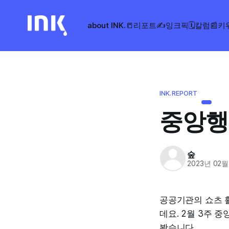
about INK.
📒리포트
✍️잉크픽
🗓️칼럼
📰키
INK.REPORT
중앙행
숲
2023년 02월
공공기관의 쇼츠 
데요. 2월 3주 
봤습니다.