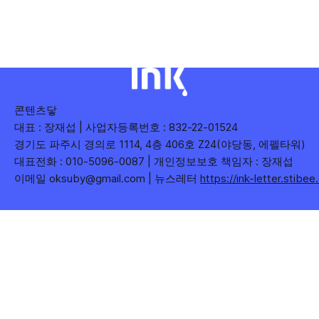
수), 어떤 단어가 가장 깊은 반응을 이끌었는지(참여율)를 나
누어 봅니다. 같은 주라도 '많이 말한 것', '많이
콘텐츠닿
대표 : 장재섭 | 사업자등록번호 : 832-22-01524
경기도 파주시 경의로 1114, 4층 406호 Z24(야당동, 에펠타워)
대표전화 : 010-5096-0087 | 개인정보보호 책임자 : 장재섭
이메일 oksuby@gmail.com | 뉴스레터
https://ink-letter.stibe