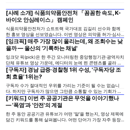
[사례 소개] 식품의약품안전처 「꼼꼼한 속도, K-
2026년 7월 5주
바이오 안심레이스」 캠페인
식품의약품안전처가 쇼트트랙 국가대표 김길리 선수와 함께
한 홍보 영상을 선보였습니다. 이번 영상은 의약품 허가·심사
기간을 기존 420일에서 240일로 단축한 정책을 국민에게 쉽
[잉크픽] 매주 가장 많이 올리는데, 왜 조회수는 낮
2026년 7월 5주
고 친근하게 알리기 위해 제작한 것으로, 딱딱하게 느껴질 수
을까 — 울산의 '기록하는 채널'
있는 규제 정책을, 빙판 위에서 빠른 스피드와 꼼꼼한 준비를
잉크닷 픽(pick)은 한 주간 모니터링한 중앙행정기관·광역자치
모두 갖춘 김길리 선수의 이미지에 빗대어 풀어낸 것이 특징입
단체 유튜브 영상 가운데, 에디터의 눈에 띈 콘텐츠를 골라 그
니다. '빠르지만
시도와 의미를 들여다보는 코너입니다. 조회수 순위표 맨 위에
[구독자] 경남 급증·경찰청 1위 수성, '구독자당 조
2026년 7월 5주
오르지는 못했지만, 다른 채널이 가지 않은 길을 택한 콘텐츠
회 효율' 1위는?
를 소개합니다. 이번 주는 특정 영상 한 편이 아니라, 채널 하나
구독자 수가 절대적인 우위를 가리는 기준이 될 수는 없습니
의 '변화'를 이야기하려
다. 하지만 구독자가 많으면 그만큼 소통할 수 있는 기회가 많
아집니다. 소통은 곧 채널의 신뢰로 이어집니다. 억지로 구독
[키워드] 이번 주 공공기관은 무엇을 이야기했나
2026년 7월 5주
자를 확보하기보다는 소통하는, 그래서 충성도 높은 구독자를
— '폭염'과 '안전'의 계절
다수 확보하길 바라는 마음을 담아, 중앙행정기관과 광역자치
한 주 동안 공공기관 유튜브가 어떤 '말'을 했는지, 영상 제목에
단체 유튜브 채널의 구독자를 월 단위로 분석합니다. 중앙행정
담긴 키워드를 통해 살펴봅니다. 어떤 단어가 가장 자주 등장
기관과 광역자치단체 유튜브 채널의 구독자를 통합하여
했는지(등장 빈도), 어떤 단어가 가장 널리 퍼졌는지(총 조회