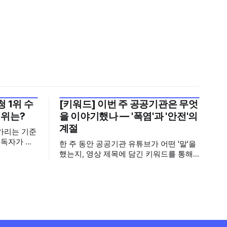
 1위 수
[키워드] 이번 주 공공기관은 무엇
2026년 7월 5주
1위는?
을 이야기했나 — '폭염'과 '안전'의
계절
가리는 기준
구독자가 많
한 주 동안 공공기관 유튜브가 어떤 '말'을
기회가 많아
했는지, 영상 제목에 담긴 키워드를 통해
뢰로 이어집
살펴봅니다. 어떤 단어가 가장 자주 등장
기보다는 소
했는지(등장 빈도), 어떤 단어가 가장 널리
구독자를 다
퍼졌는지(총 조회수), 어떤 단어가 가장 깊
아, 중앙행
은 반응을 이끌었는지(참여율)를 나누어
 채널의 구
봅니다. 같은 주라도 '많이 말한 것', '많이
널의 구독자