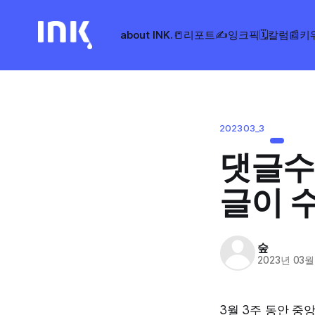
about INK.
📒리포트
✍️잉크픽
🗓️칼럼
📰키
202303_3
댓글수
글이 
숲
2023년 03월
3월 3주 동안 