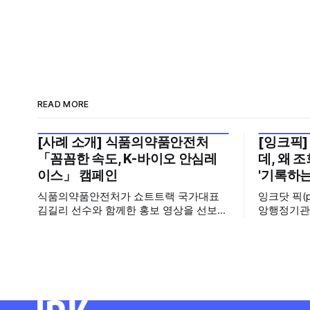
READ MORE
[사례 소개] 식품의약품안전처
[잉크픽]
2026년 7월 5주
2026년 7
「꼼꼼한 속도, K-바이오 안심레
데, 왜 
이스」 캠페인
'기록하는
식품의약품안전처가 쇼트트랙 국가대표
잉크닷 픽(
김길리 선수와 함께한 홍보 영상을 선보였
앙행정기관
습니다. 이번 영상은 의약품 허가·심사 기
운데, 에디
간을 기존 420일에서 240일로 단축한 정
시도와 의
책을 국민에게 쉽고 친근하게 알리기 위해
회수 순위표
제작한 것으로, 딱딱하게 느껴질 수 있는
다른 채널이
규제 정책을, 빙판 위에서 빠른 스피드와
를 소개합니다. 이번 주는 특정
꼼꼼한 준비를 모두 갖춘 김길리 선수의
이 아니라,
이미지에 빗대어 풀어낸 것이 특징입니다.
려