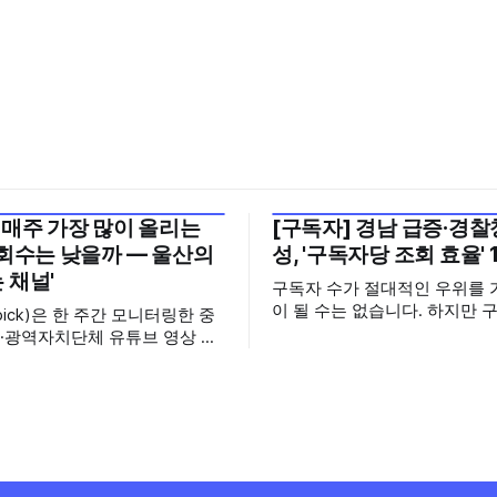
 매주 가장 많이 올리는
[구독자] 경남 급증·경찰청
월 5주
2026년 7월 5주
조회수는 낮을까 — 울산의
성, '구독자당 조회 효율' 
 채널'
구독자 수가 절대적인 우위를 
이 될 수는 없습니다. 하지만 
pick)은 한 주간 모니터링한 중
으면 그만큼 소통할 수 있는 
·광역자치단체 유튜브 영상 가
집니다. 소통은 곧 채널의 신
터의 눈에 띈 콘텐츠를 골라 그
니다. 억지로 구독자를 확보하
미를 들여다보는 코너입니다. 조
통하는, 그래서 충성도 높은 
 맨 위에 오르지는 못했지만,
수 확보하길 바라는 마음을 담
 가지 않은 길을 택한 콘텐츠
정기관과 광역자치단체 유튜브
 영상 한 편
독자를 월 단위로 분석합니다. 중앙행정기
 채널 하나의 '변화'를 이야기하
관과 광역자치단체 유튜브 채