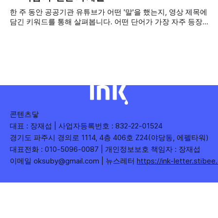
다수 확보하길 바라는 마음을 담아, 중앙행정기관과 광역자치
한 주 동안 공공기관 유튜브가 어떤 '말'을 했는지, 영상 제목에
단체 유튜브 채널의 구독자를 월 단위로 분석합니다. 중앙행정
담긴 키워드를 통해 살펴봅니다. 어떤 단어가 가장 자주 등장
기관과 광역자치단체 유튜브 채널의 구독자를 통합하여
했는지(등장 빈도), 어떤 단어가 가장 널리 퍼졌는지(총 조회
수), 어떤 단어가 가장 깊은 반응을 이끌었는지(참여율)를 나
누어 봅니다. 같은 주라도 '많이 말한 것', '많이
콘텐츠닿
대표 : 장재섭 | 사업자등록번호 : 832-22-01524
경기도 파주시 경의로 1114, 4층 406호 Z24(야당동, 에펠타워)
대표전화 : 010-5096-0087 | 개인정보보호 책임자 : 장재섭
이메일 oksuby@gmail.com | 뉴스레터
https://ink-letter.stibe