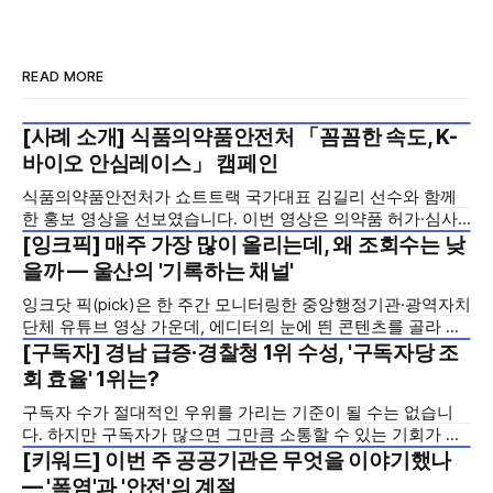
READ MORE
[사례 소개] 식품의약품안전처 「꼼꼼한 속도, K-
2026년 7월 5주
바이오 안심레이스」 캠페인
식품의약품안전처가 쇼트트랙 국가대표 김길리 선수와 함께
한 홍보 영상을 선보였습니다. 이번 영상은 의약품 허가·심사
기간을 기존 420일에서 240일로 단축한 정책을 국민에게 쉽
[잉크픽] 매주 가장 많이 올리는데, 왜 조회수는 낮
2026년 7월 5주
고 친근하게 알리기 위해 제작한 것으로, 딱딱하게 느껴질 수
을까 — 울산의 '기록하는 채널'
있는 규제 정책을, 빙판 위에서 빠른 스피드와 꼼꼼한 준비를
잉크닷 픽(pick)은 한 주간 모니터링한 중앙행정기관·광역자치
모두 갖춘 김길리 선수의 이미지에 빗대어 풀어낸 것이 특징입
단체 유튜브 영상 가운데, 에디터의 눈에 띈 콘텐츠를 골라 그
니다. '빠르지만
시도와 의미를 들여다보는 코너입니다. 조회수 순위표 맨 위에
[구독자] 경남 급증·경찰청 1위 수성, '구독자당 조
2026년 7월 5주
오르지는 못했지만, 다른 채널이 가지 않은 길을 택한 콘텐츠
회 효율' 1위는?
를 소개합니다. 이번 주는 특정 영상 한 편이 아니라, 채널 하나
구독자 수가 절대적인 우위를 가리는 기준이 될 수는 없습니
의 '변화'를 이야기하려
다. 하지만 구독자가 많으면 그만큼 소통할 수 있는 기회가 많
아집니다. 소통은 곧 채널의 신뢰로 이어집니다. 억지로 구독
[키워드] 이번 주 공공기관은 무엇을 이야기했나
2026년 7월 5주
자를 확보하기보다는 소통하는, 그래서 충성도 높은 구독자를
— '폭염'과 '안전'의 계절