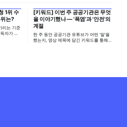
 1위 수
[키워드] 이번 주 공공기관은 무엇
2026년 7월 5주
1위는?
을 이야기했나 — '폭염'과 '안전'의
계절
가리는 기준
구독자가 많
한 주 동안 공공기관 유튜브가 어떤 '말'을
기회가 많아
했는지, 영상 제목에 담긴 키워드를 통해
뢰로 이어집
살펴봅니다. 어떤 단어가 가장 자주 등장
기보다는 소
했는지(등장 빈도), 어떤 단어가 가장 널리
구독자를 다
퍼졌는지(총 조회수), 어떤 단어가 가장 깊
아, 중앙행
은 반응을 이끌었는지(참여율)를 나누어
 채널의 구
봅니다. 같은 주라도 '많이 말한 것', '많이
널의 구독자