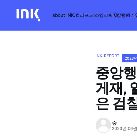
about INK.
📒리포트
✍️잉크픽
🗓️칼럼
📰키
INK.REPORT
2023
중앙행
게재,
은 검찰
숲
2023년 06월