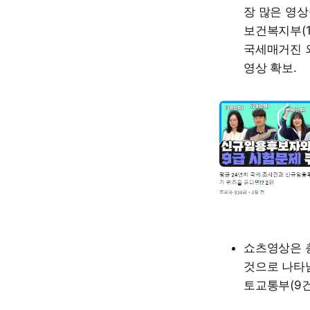
장 많은 영상
보건복지부(1
국세매거진 
영상 확보.
쇼츠영상은 총
것으로 나타남
토교통부(9건