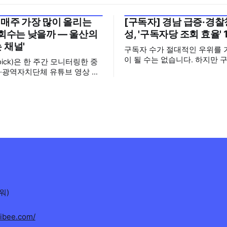
 매주 가장 많이 올리는
[구독자] 경남 급증·경찰청
월 5주
2026년 7월 5주
조회수는 낮을까 — 울산의
성, '구독자당 조회 효율' 
 채널'
구독자 수가 절대적인 우위를 
이 될 수는 없습니다. 하지만 
pick)은 한 주간 모니터링한 중
으면 그만큼 소통할 수 있는 
·광역자치단체 유튜브 영상 가
집니다. 소통은 곧 채널의 신
터의 눈에 띈 콘텐츠를 골라 그
니다. 억지로 구독자를 확보하
미를 들여다보는 코너입니다. 조
통하는, 그래서 충성도 높은 
 맨 위에 오르지는 못했지만,
수 확보하길 바라는 마음을 담
 가지 않은 길을 택한 콘텐츠
정기관과 광역자치단체 유튜브
 영상 한 편
독자를 월 단위로 분석합니다. 중앙행정기
 채널 하나의 '변화'를 이야기하
관과 광역자치단체 유튜브 채
를 통합하여
워)
stibee.com/