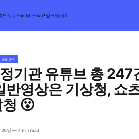
워드
📃뉴스레터 구독
🔎잉크닷서치
년 6월 3주
정기관 유튜브 총 247
 일반영상은 기상청, 쇼
청 😮
 20일
—
4 min read