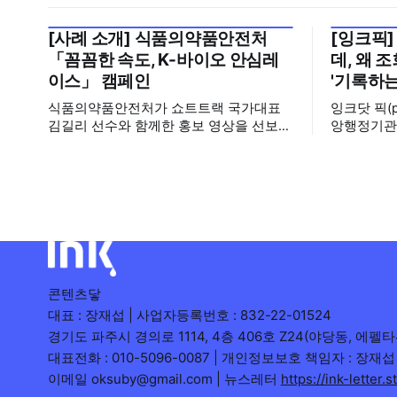
[사례 소개] 식품의약품안전처
[잉크픽]
2026년 7월 5주
2026년 7
「꼼꼼한 속도, K-바이오 안심레
데, 왜 
이스」 캠페인
'기록하는
식품의약품안전처가 쇼트트랙 국가대표
잉크닷 픽(
김길리 선수와 함께한 홍보 영상을 선보였
앙행정기관
습니다. 이번 영상은 의약품 허가·심사 기
운데, 에디
간을 기존 420일에서 240일로 단축한 정
시도와 의
책을 국민에게 쉽고 친근하게 알리기 위해
회수 순위표
제작한 것으로, 딱딱하게 느껴질 수 있는
다른 채널이
규제 정책을, 빙판 위에서 빠른 스피드와
를 소개합니다. 이번 주는 특정
꼼꼼한 준비를 모두 갖춘 김길리 선수의
이 아니라,
이미지에 빗대어 풀어낸 것이 특징입니다.
려
'빠르지만
콘텐츠닿
대표 : 장재섭 | 사업자등록번호 : 832-22-01524
경기도 파주시 경의로 1114, 4층 406호 Z24(야당동, 에펠타
대표전화 : 010-5096-0087 | 개인정보보호 책임자 : 장재섭
이메일 oksuby@gmail.com | 뉴스레터
https://ink-letter.