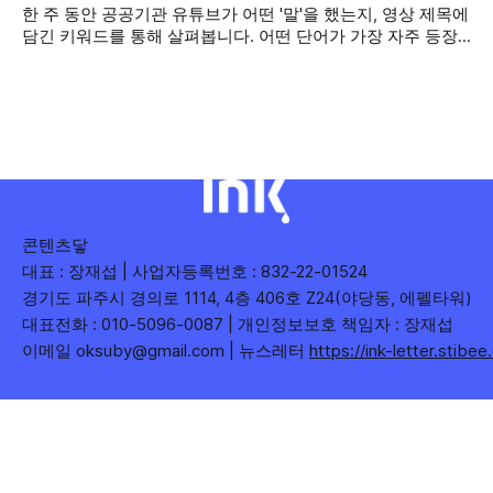
한 주 동안 공공기관 유튜브가 어떤 '말'을 했는지, 영상 제목에
단체 유튜브 채널의 구독자를 월 단위로 분석합니다. 중앙행정
담긴 키워드를 통해 살펴봅니다. 어떤 단어가 가장 자주 등장
기관과 광역자치단체 유튜브 채널의 구독자를 통합하여
했는지(등장 빈도), 어떤 단어가 가장 널리 퍼졌는지(총 조회
수), 어떤 단어가 가장 깊은 반응을 이끌었는지(참여율)를 나
누어 봅니다. 같은 주라도 '많이 말한 것', '많이
콘텐츠닿
대표 : 장재섭 | 사업자등록번호 : 832-22-01524
경기도 파주시 경의로 1114, 4층 406호 Z24(야당동, 에펠타워)
대표전화 : 010-5096-0087 | 개인정보보호 책임자 : 장재섭
이메일 oksuby@gmail.com | 뉴스레터
https://ink-letter.stibe