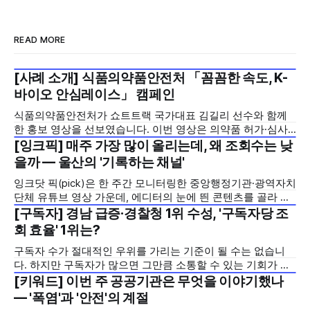
READ MORE
[사례 소개] 식품의약품안전처 「꼼꼼한 속도, K-
2026년 7월 5주
바이오 안심레이스」 캠페인
식품의약품안전처가 쇼트트랙 국가대표 김길리 선수와 함께
한 홍보 영상을 선보였습니다. 이번 영상은 의약품 허가·심사
기간을 기존 420일에서 240일로 단축한 정책을 국민에게 쉽
[잉크픽] 매주 가장 많이 올리는데, 왜 조회수는 낮
2026년 7월 5주
고 친근하게 알리기 위해 제작한 것으로, 딱딱하게 느껴질 수
을까 — 울산의 '기록하는 채널'
있는 규제 정책을, 빙판 위에서 빠른 스피드와 꼼꼼한 준비를
잉크닷 픽(pick)은 한 주간 모니터링한 중앙행정기관·광역자치
모두 갖춘 김길리 선수의 이미지에 빗대어 풀어낸 것이 특징입
단체 유튜브 영상 가운데, 에디터의 눈에 띈 콘텐츠를 골라 그
니다. '빠르지만
시도와 의미를 들여다보는 코너입니다. 조회수 순위표 맨 위에
[구독자] 경남 급증·경찰청 1위 수성, '구독자당 조
2026년 7월 5주
오르지는 못했지만, 다른 채널이 가지 않은 길을 택한 콘텐츠
회 효율' 1위는?
를 소개합니다. 이번 주는 특정 영상 한 편이 아니라, 채널 하나
구독자 수가 절대적인 우위를 가리는 기준이 될 수는 없습니
의 '변화'를 이야기하려
다. 하지만 구독자가 많으면 그만큼 소통할 수 있는 기회가 많
아집니다. 소통은 곧 채널의 신뢰로 이어집니다. 억지로 구독
[키워드] 이번 주 공공기관은 무엇을 이야기했나
2026년 7월 5주
자를 확보하기보다는 소통하는, 그래서 충성도 높은 구독자를
— '폭염'과 '안전'의 계절
다수 확보하길 바라는 마음을 담아, 중앙행정기관과 광역자치