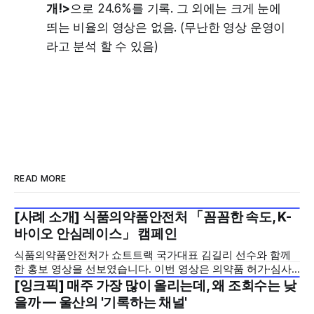
개!>
으로 24.6%를 기록. 그 외에는 크게 눈에
띄는 비율의 영상은 없음. (무난한 영상 운영이
라고 분석 할 수 있음)
READ MORE
[사례 소개] 식품의약품안전처 「꼼꼼한 속도, K-
2026년 7월 5주
바이오 안심레이스」 캠페인
식품의약품안전처가 쇼트트랙 국가대표 김길리 선수와 함께
한 홍보 영상을 선보였습니다. 이번 영상은 의약품 허가·심사
기간을 기존 420일에서 240일로 단축한 정책을 국민에게 쉽
[잉크픽] 매주 가장 많이 올리는데, 왜 조회수는 낮
2026년 7월 5주
고 친근하게 알리기 위해 제작한 것으로, 딱딱하게 느껴질 수
을까 — 울산의 '기록하는 채널'
있는 규제 정책을, 빙판 위에서 빠른 스피드와 꼼꼼한 준비를