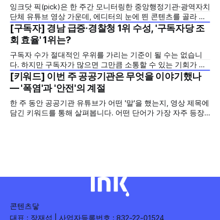
잉크닷 픽(pick)은 한 주간 모니터링한 중앙행정기관·광역자치
모두 갖춘 김길리 선수의 이미지에 빗대어 풀어낸 것이 특징입
단체 유튜브 영상 가운데, 에디터의 눈에 띈 콘텐츠를 골라 그
니다. '빠르지만
시도와 의미를 들여다보는 코너입니다. 조회수 순위표 맨 위에
[구독자] 경남 급증·경찰청 1위 수성, '구독자당 조
2026년 7월 5주
오르지는 못했지만, 다른 채널이 가지 않은 길을 택한 콘텐츠
회 효율' 1위는?
를 소개합니다. 이번 주는 특정 영상 한 편이 아니라, 채널 하나
구독자 수가 절대적인 우위를 가리는 기준이 될 수는 없습니
의 '변화'를 이야기하려
다. 하지만 구독자가 많으면 그만큼 소통할 수 있는 기회가 많
아집니다. 소통은 곧 채널의 신뢰로 이어집니다. 억지로 구독
[키워드] 이번 주 공공기관은 무엇을 이야기했나
2026년 7월 5주
자를 확보하기보다는 소통하는, 그래서 충성도 높은 구독자를
— '폭염'과 '안전'의 계절
다수 확보하길 바라는 마음을 담아, 중앙행정기관과 광역자치
한 주 동안 공공기관 유튜브가 어떤 '말'을 했는지, 영상 제목에
단체 유튜브 채널의 구독자를 월 단위로 분석합니다. 중앙행정
담긴 키워드를 통해 살펴봅니다. 어떤 단어가 가장 자주 등장
기관과 광역자치단체 유튜브 채널의 구독자를 통합하여
했는지(등장 빈도), 어떤 단어가 가장 널리 퍼졌는지(총 조회
수), 어떤 단어가 가장 깊은 반응을 이끌었는지(참여율)를 나
누어 봅니다. 같은 주라도 '많이 말한 것', '많이
콘텐츠닿
대표 : 장재섭 | 사업자등록번호 : 832-22-01524