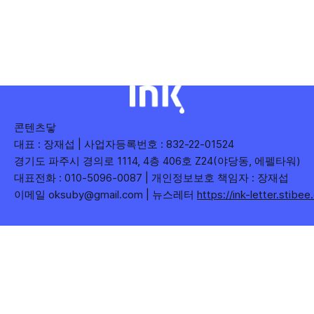
했는지(등장 빈도), 어떤 단어가 가장 널리 퍼졌는지(총 조회
수), 어떤 단어가 가장 깊은 반응을 이끌었는지(참여율)를 나
누어 봅니다. 같은 주라도 '많이 말한 것', '많이
콘텐츠닿
대표 : 장재섭 | 사업자등록번호 : 832-22-01524
경기도 파주시 경의로 1114, 4층 406호 Z24(야당동, 에펠타워)
대표전화 : 010-5096-0087 | 개인정보보호 책임자 : 장재섭
이메일 oksuby@gmail.com | 뉴스레터
https://ink-letter.stibe