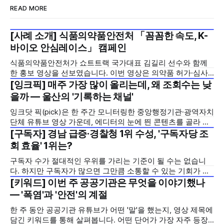
READ MORE
[사례 소개] 식품의약품안전처 「꼼꼼한 속도, K-
2026년 7월 5주
바이오 안심레이스」 캠페인
식품의약품안전처가 쇼트트랙 국가대표 김길리 선수와 함께
한 홍보 영상을 선보였습니다. 이번 영상은 의약품 허가·심사
기간을 기존 420일에서 240일로 단축한 정책을 국민에게 쉽
[잉크픽] 매주 가장 많이 올리는데, 왜 조회수는 낮
2026년 7월 5주
고 친근하게 알리기 위해 제작한 것으로, 딱딱하게 느껴질 수
을까 — 울산의 '기록하는 채널'
있는 규제 정책을, 빙판 위에서 빠른 스피드와 꼼꼼한 준비를
잉크닷 픽(pick)은 한 주간 모니터링한 중앙행정기관·광역자치
모두 갖춘 김길리 선수의 이미지에 빗대어 풀어낸 것이 특징입
단체 유튜브 영상 가운데, 에디터의 눈에 띈 콘텐츠를 골라 그
니다. '빠르지만
시도와 의미를 들여다보는 코너입니다. 조회수 순위표 맨 위에
[구독자] 경남 급증·경찰청 1위 수성, '구독자당 조
2026년 7월 5주
오르지는 못했지만, 다른 채널이 가지 않은 길을 택한 콘텐츠
회 효율' 1위는?
를 소개합니다. 이번 주는 특정 영상 한 편이 아니라, 채널 하나
구독자 수가 절대적인 우위를 가리는 기준이 될 수는 없습니
의 '변화'를 이야기하려
다. 하지만 구독자가 많으면 그만큼 소통할 수 있는 기회가 많
아집니다. 소통은 곧 채널의 신뢰로 이어집니다. 억지로 구독
[키워드] 이번 주 공공기관은 무엇을 이야기했나
2026년 7월 5주
자를 확보하기보다는 소통하는, 그래서 충성도 높은 구독자를
— '폭염'과 '안전'의 계절
다수 확보하길 바라는 마음을 담아, 중앙행정기관과 광역자치
한 주 동안 공공기관 유튜브가 어떤 '말'을 했는지, 영상 제목에
단체 유튜브 채널의 구독자를 월 단위로 분석합니다. 중앙행정
담긴 키워드를 통해 살펴봅니다. 어떤 단어가 가장 자주 등장
기관과 광역자치단체 유튜브 채널의 구독자를 통합하여