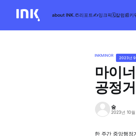
about INK.
📒리포트
✍️잉크픽
🗓️칼럼
📰키
INKMINOR
2023년 
마이너
공정거
숲
2023년 10월
한 주간 중앙행정