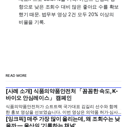
향으로 낮은 조회수 대비 많은 좋아요 수를 확보
했기 때문. 법무부 영상 2건 모두 20% 이상의
비율을 기록.
READ MORE
[사례 소개] 식품의약품안전처 「꼼꼼한 속도, K-
2026년 7월 5주
바이오 안심레이스」 캠페인
식품의약품안전처가 쇼트트랙 국가대표 김길리 선수와 함께
한 홍보 영상을 선보였습니다. 이번 영상은 의약품 허가·심사
기간을 기존 420일에서 240일로 단축한 정책을 국민에게 쉽
[잉크픽] 매주 가장 많이 올리는데, 왜 조회수는 낮
2026년 7월 5주
고 친근하게 알리기 위해 제작한 것으로, 딱딱하게 느껴질 수
을까 — 울산의 '기록하는 채널'