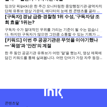
있는 규제 정책을, 빙판 위에서 빠른 스피드와 꼼꼼한 준비를
잉크닷 픽(pick)은 한 주간 모니터링한 중앙행정기관·광역자치
모두 갖춘 김길리 선수의 이미지에 빗대어 풀어낸 것이 특징입
단체 유튜브 영상 가운데, 에디터의 눈에 띈 콘텐츠를 골라 그
니다. '빠르지만
시도와 의미를 들여다보는 코너입니다. 조회수 순위표 맨 위에
[구독자] 경남 급증·경찰청 1위 수성, '구독자당 조
2026년 7월 5주
오르지는 못했지만, 다른 채널이 가지 않은 길을 택한 콘텐츠
회 효율' 1위는?
를 소개합니다. 이번 주는 특정 영상 한 편이 아니라, 채널 하나
구독자 수가 절대적인 우위를 가리는 기준이 될 수는 없습니
의 '변화'를 이야기하려
다. 하지만 구독자가 많으면 그만큼 소통할 수 있는 기회가 많
아집니다. 소통은 곧 채널의 신뢰로 이어집니다. 억지로 구독
[키워드] 이번 주 공공기관은 무엇을 이야기했나
2026년 7월 5주
자를 확보하기보다는 소통하는, 그래서 충성도 높은 구독자를
— '폭염'과 '안전'의 계절
다수 확보하길 바라는 마음을 담아, 중앙행정기관과 광역자치
한 주 동안 공공기관 유튜브가 어떤 '말'을 했는지, 영상 제목에
단체 유튜브 채널의 구독자를 월 단위로 분석합니다. 중앙행정
담긴 키워드를 통해 살펴봅니다. 어떤 단어가 가장 자주 등장
기관과 광역자치단체 유튜브 채널의 구독자를 통합하여
했는지(등장 빈도), 어떤 단어가 가장 널리 퍼졌는지(총 조회
수), 어떤 단어가 가장 깊은 반응을 이끌었는지(참여율)를 나
누어 봅니다. 같은 주라도 '많이 말한 것', '많이
콘텐츠닿