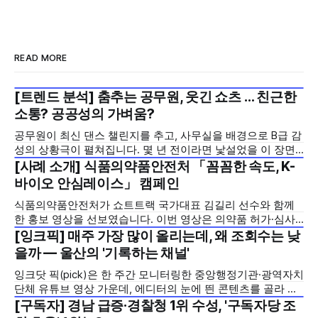
READ MORE
[트렌드 분석] 춤추는 공무원, 웃긴 쇼츠 … 친근한
2026년 8월 1주
소통? 공공성의 가벼움?
공무원이 최신 댄스 챌린지를 추고, 사무실을 배경으로 B급 감
성의 상황극이 펼쳐집니다. 몇 년 전이라면 낯설었을 이 장면
이, 지금은 유튜브 쇼츠에서 그리 어렵지 않게 마주치는 풍경
[사례 소개] 식품의약품안전처 「꼼꼼한 속도, K-
2026년 7월 5주
이 됐습니다. 여러 중앙부처와 지방자치단체가 앞다투어 뛰어
바이오 안심레이스」 캠페인
들면서, 이른바 'B급 밈 홍보'는 공공 소통의 한 축으로 자리 잡
식품의약품안전처가 쇼트트랙 국가대표 김길리 선수와 함께
았습니다. 잉크닷이 매주 중앙행정기관과 광역자치단체의 유
한 홍보 영상을 선보였습니다. 이번 영상은 의약품 허가·심사
튜브 채널을
기간을 기존 420일에서 240일로 단축한 정책을 국민에게 쉽
[잉크픽] 매주 가장 많이 올리는데, 왜 조회수는 낮
2026년 7월 5주
고 친근하게 알리기 위해 제작한 것으로, 딱딱하게 느껴질 수
을까 — 울산의 '기록하는 채널'
있는 규제 정책을, 빙판 위에서 빠른 스피드와 꼼꼼한 준비를
잉크닷 픽(pick)은 한 주간 모니터링한 중앙행정기관·광역자치
모두 갖춘 김길리 선수의 이미지에 빗대어 풀어낸 것이 특징입
단체 유튜브 영상 가운데, 에디터의 눈에 띈 콘텐츠를 골라 그
니다. '빠르지만
시도와 의미를 들여다보는 코너입니다. 조회수 순위표 맨 위에
[구독자] 경남 급증·경찰청 1위 수성, '구독자당 조
2026년 7월 5주
오르지는 못했지만, 다른 채널이 가지 않은 길을 택한 콘텐츠