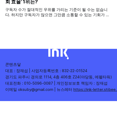
회 효율' 1위는?
를 소개합니다. 이번 주는 특정 영상 한 편이 아니라, 채널 하나
구독자 수가 절대적인 우위를 가리는 기준이 될 수는 없습니
의 '변화'를 이야기하려
다. 하지만 구독자가 많으면 그만큼 소통할 수 있는 기회가 많
아집니다. 소통은 곧 채널의 신뢰로 이어집니다. 억지로 구독
자를 확보하기보다는 소통하는, 그래서 충성도 높은 구독자를
다수 확보하길 바라는 마음을 담아, 중앙행정기관과 광역자치
단체 유튜브 채널의 구독자를 월 단위로 분석합니다. 중앙행정
기관과 광역자치단체 유튜브 채널의 구독자를 통합하여
콘텐츠닿
대표 : 장재섭 | 사업자등록번호 : 832-22-01524
경기도 파주시 경의로 1114, 4층 406호 Z24(야당동, 에펠타워)
대표전화 : 010-5096-0087 | 개인정보보호 책임자 : 장재섭
이메일 oksuby@gmail.com | 뉴스레터
https://ink-letter.stibe