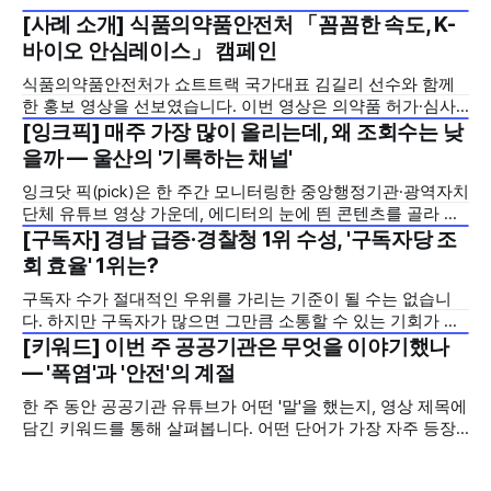
[사례 소개] 식품의약품안전처 「꼼꼼한 속도, K-
2026년 7월 5주
바이오 안심레이스」 캠페인
식품의약품안전처가 쇼트트랙 국가대표 김길리 선수와 함께
한 홍보 영상을 선보였습니다. 이번 영상은 의약품 허가·심사
기간을 기존 420일에서 240일로 단축한 정책을 국민에게 쉽
[잉크픽] 매주 가장 많이 올리는데, 왜 조회수는 낮
2026년 7월 5주
고 친근하게 알리기 위해 제작한 것으로, 딱딱하게 느껴질 수
을까 — 울산의 '기록하는 채널'
있는 규제 정책을, 빙판 위에서 빠른 스피드와 꼼꼼한 준비를
잉크닷 픽(pick)은 한 주간 모니터링한 중앙행정기관·광역자치
모두 갖춘 김길리 선수의 이미지에 빗대어 풀어낸 것이 특징입
단체 유튜브 영상 가운데, 에디터의 눈에 띈 콘텐츠를 골라 그
니다. '빠르지만
시도와 의미를 들여다보는 코너입니다. 조회수 순위표 맨 위에
[구독자] 경남 급증·경찰청 1위 수성, '구독자당 조
2026년 7월 5주
오르지는 못했지만, 다른 채널이 가지 않은 길을 택한 콘텐츠
회 효율' 1위는?
를 소개합니다. 이번 주는 특정 영상 한 편이 아니라, 채널 하나
구독자 수가 절대적인 우위를 가리는 기준이 될 수는 없습니
의 '변화'를 이야기하려
다. 하지만 구독자가 많으면 그만큼 소통할 수 있는 기회가 많
아집니다. 소통은 곧 채널의 신뢰로 이어집니다. 억지로 구독
[키워드] 이번 주 공공기관은 무엇을 이야기했나
2026년 7월 5주
자를 확보하기보다는 소통하는, 그래서 충성도 높은 구독자를
— '폭염'과 '안전'의 계절
다수 확보하길 바라는 마음을 담아, 중앙행정기관과 광역자치
한 주 동안 공공기관 유튜브가 어떤 '말'을 했는지, 영상 제목에
단체 유튜브 채널의 구독자를 월 단위로 분석합니다. 중앙행정
담긴 키워드를 통해 살펴봅니다. 어떤 단어가 가장 자주 등장
기관과 광역자치단체 유튜브 채널의 구독자를 통합하여
했는지(등장 빈도), 어떤 단어가 가장 널리 퍼졌는지(총 조회
수), 어떤 단어가 가장 깊은 반응을 이끌었는지(참여율)를 나