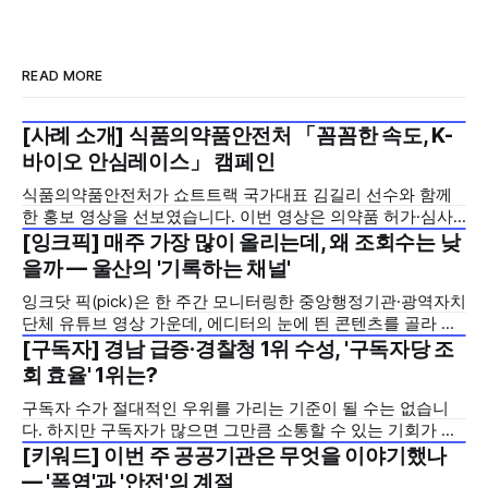
READ MORE
[사례 소개] 식품의약품안전처 「꼼꼼한 속도, K-
2026년 7월 5주
바이오 안심레이스」 캠페인
식품의약품안전처가 쇼트트랙 국가대표 김길리 선수와 함께
한 홍보 영상을 선보였습니다. 이번 영상은 의약품 허가·심사
기간을 기존 420일에서 240일로 단축한 정책을 국민에게 쉽
[잉크픽] 매주 가장 많이 올리는데, 왜 조회수는 낮
2026년 7월 5주
고 친근하게 알리기 위해 제작한 것으로, 딱딱하게 느껴질 수
을까 — 울산의 '기록하는 채널'
있는 규제 정책을, 빙판 위에서 빠른 스피드와 꼼꼼한 준비를
잉크닷 픽(pick)은 한 주간 모니터링한 중앙행정기관·광역자치
모두 갖춘 김길리 선수의 이미지에 빗대어 풀어낸 것이 특징입
단체 유튜브 영상 가운데, 에디터의 눈에 띈 콘텐츠를 골라 그
니다. '빠르지만
시도와 의미를 들여다보는 코너입니다. 조회수 순위표 맨 위에
[구독자] 경남 급증·경찰청 1위 수성, '구독자당 조
2026년 7월 5주
오르지는 못했지만, 다른 채널이 가지 않은 길을 택한 콘텐츠
회 효율' 1위는?
를 소개합니다. 이번 주는 특정 영상 한 편이 아니라, 채널 하나
구독자 수가 절대적인 우위를 가리는 기준이 될 수는 없습니
의 '변화'를 이야기하려
다. 하지만 구독자가 많으면 그만큼 소통할 수 있는 기회가 많
아집니다. 소통은 곧 채널의 신뢰로 이어집니다. 억지로 구독
[키워드] 이번 주 공공기관은 무엇을 이야기했나
2026년 7월 5주
자를 확보하기보다는 소통하는, 그래서 충성도 높은 구독자를
— '폭염'과 '안전'의 계절