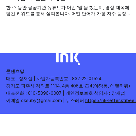
다수 확보하길 바라는 마음을 담아, 중앙행정기관과 광역자치
한 주 동안 공공기관 유튜브가 어떤 '말'을 했는지, 영상 제목에
단체 유튜브 채널의 구독자를 월 단위로 분석합니다. 중앙행정
담긴 키워드를 통해 살펴봅니다. 어떤 단어가 가장 자주 등장
기관과 광역자치단체 유튜브 채널의 구독자를 통합하여
했는지(등장 빈도), 어떤 단어가 가장 널리 퍼졌는지(총 조회
수), 어떤 단어가 가장 깊은 반응을 이끌었는지(참여율)를 나
누어 봅니다. 같은 주라도 '많이 말한 것', '많이
콘텐츠닿
대표 : 장재섭 | 사업자등록번호 : 832-22-01524
경기도 파주시 경의로 1114, 4층 406호 Z24(야당동, 에펠타워)
대표전화 : 010-5096-0087 | 개인정보보호 책임자 : 장재섭
이메일 oksuby@gmail.com | 뉴스레터
https://ink-letter.stibe