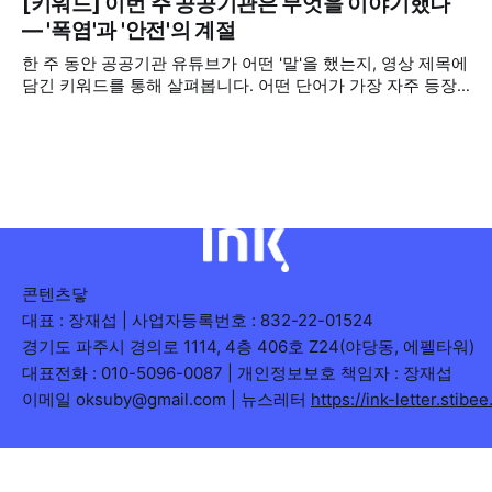
아집니다. 소통은 곧 채널의 신뢰로 이어집니다. 억지로 구독
[키워드] 이번 주 공공기관은 무엇을 이야기했나
2026년 7월 5주
자를 확보하기보다는 소통하는, 그래서 충성도 높은 구독자를
— '폭염'과 '안전'의 계절
다수 확보하길 바라는 마음을 담아, 중앙행정기관과 광역자치
한 주 동안 공공기관 유튜브가 어떤 '말'을 했는지, 영상 제목에
단체 유튜브 채널의 구독자를 월 단위로 분석합니다. 중앙행정
담긴 키워드를 통해 살펴봅니다. 어떤 단어가 가장 자주 등장
기관과 광역자치단체 유튜브 채널의 구독자를 통합하여
했는지(등장 빈도), 어떤 단어가 가장 널리 퍼졌는지(총 조회
수), 어떤 단어가 가장 깊은 반응을 이끌었는지(참여율)를 나누
어 봅니다. 같은 주라도 '많이 말한 것', '많이
콘텐츠닿
대표 : 장재섭 | 사업자등록번호 : 832-22-01524
경기도 파주시 경의로 1114, 4층 406호 Z24(야당동, 에펠타워)
대표전화 : 010-5096-0087 | 개인정보보호 책임자 : 장재섭
이메일 oksuby@gmail.com | 뉴스레터
https://ink-letter.stibe