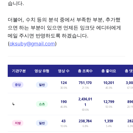
습니다.
더불어, 수치 등의 분석 중에서 부족한 부분, 추가했
으면 하는 부분이 있으면 언제든 잉크닷 에디터에게
메일 주시면 반영하도록 하겠습니다.
(
oksuby@gmail.com
)
기관구분
영상 유형
영상 수
총 조회수
총 좋아요
총 
124
751,170
10,201
3,0
중앙
일반
30.5%
21.5%
40.3%
67.5
2,436,01
190
12,799
89
↳
쇼츠
1
46.8%
50.5%
20.1
69.6%
43
238,784
1,359
28
지방
일반
10.6%
6.8%
5.4%
6.3