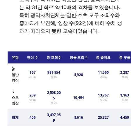
는 약 31만 회로 약 10배의 격차를 보였습니다.
특히 광역자치단체는 일반·쇼츠 모두 조회수와
좋아요가 부진해, 영상 수(92건)에 비해 수치 성
과가 따라오지 못한 모습이었습니다.
유형
영상 수
총 조회수
평균 조회수
총 좋아요
총 댓글
🎬
167
989,954
11,560
3,287
일반
5,928
41.1%
28.3%
45.6%
73.9%
영상
📱
2,508,00
239
13,767
1,163
쇼츠
10,494
5
58.9%
54.4%
26.1%
영상
71.7%
3,497,95
합계
406
8,616
25,327
4,450
9