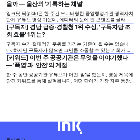
고 친근하게 알리기 위해 제작한 것으로, 딱딱하게 느껴질 수
을까 — 울산의 '기록하는 채널'
있는 규제 정책을, 빙판 위에서 빠른 스피드와 꼼꼼한 준비를
잉크닷 픽(pick)은 한 주간 모니터링한 중앙행정기관·광역자치
모두 갖춘 김길리 선수의 이미지에 빗대어 풀어낸 것이 특징입
단체 유튜브 영상 가운데, 에디터의 눈에 띈 콘텐츠를 골라 그
니다. '빠르지만
시도와 의미를 들여다보는 코너입니다. 조회수 순위표 맨 위에
[구독자] 경남 급증·경찰청 1위 수성, '구독자당 조
2026년 7월 5주
오르지는 못했지만, 다른 채널이 가지 않은 길을 택한 콘텐츠
회 효율' 1위는?
를 소개합니다. 이번 주는 특정 영상 한 편이 아니라, 채널 하나
구독자 수가 절대적인 우위를 가리는 기준이 될 수는 없습니
의 '변화'를 이야기하려
다. 하지만 구독자가 많으면 그만큼 소통할 수 있는 기회가 많
아집니다. 소통은 곧 채널의 신뢰로 이어집니다. 억지로 구독
[키워드] 이번 주 공공기관은 무엇을 이야기했나
2026년 7월 5주
자를 확보하기보다는 소통하는, 그래서 충성도 높은 구독자를
— '폭염'과 '안전'의 계절
다수 확보하길 바라는 마음을 담아, 중앙행정기관과 광역자치
한 주 동안 공공기관 유튜브가 어떤 '말'을 했는지, 영상 제목에
단체 유튜브 채널의 구독자를 월 단위로 분석합니다. 중앙행정
담긴 키워드를 통해 살펴봅니다. 어떤 단어가 가장 자주 등장
기관과 광역자치단체 유튜브 채널의 구독자를 통합하여
했는지(등장 빈도), 어떤 단어가 가장 널리 퍼졌는지(총 조회
수), 어떤 단어가 가장 깊은 반응을 이끌었는지(참여율)를 나누
어 봅니다. 같은 주라도 '많이 말한 것', '많이