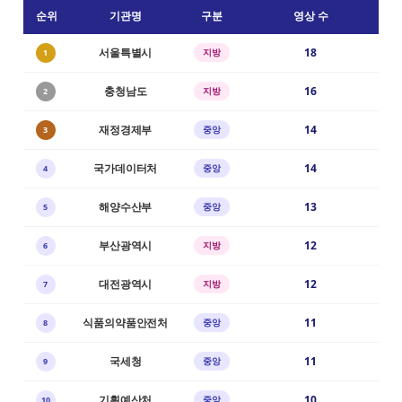
순위
기관명
구분
영상 수
서울특별시
18
지방
1
충청남도
16
지방
2
재정경제부
14
중앙
3
국가데이터처
14
중앙
4
해양수산부
13
중앙
5
부산광역시
12
지방
6
대전광역시
12
지방
7
식품의약품안전처
11
중앙
8
국세청
11
중앙
9
기획예산처
10
중앙
10