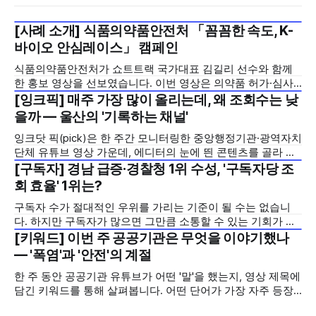
[사례 소개] 식품의약품안전처 「꼼꼼한 속도, K-
2026년 7월 5주
바이오 안심레이스」 캠페인
식품의약품안전처가 쇼트트랙 국가대표 김길리 선수와 함께
한 홍보 영상을 선보였습니다. 이번 영상은 의약품 허가·심사
기간을 기존 420일에서 240일로 단축한 정책을 국민에게 쉽
[잉크픽] 매주 가장 많이 올리는데, 왜 조회수는 낮
2026년 7월 5주
고 친근하게 알리기 위해 제작한 것으로, 딱딱하게 느껴질 수
을까 — 울산의 '기록하는 채널'
있는 규제 정책을, 빙판 위에서 빠른 스피드와 꼼꼼한 준비를
잉크닷 픽(pick)은 한 주간 모니터링한 중앙행정기관·광역자치
모두 갖춘 김길리 선수의 이미지에 빗대어 풀어낸 것이 특징입
단체 유튜브 영상 가운데, 에디터의 눈에 띈 콘텐츠를 골라 그
니다. '빠르지만
시도와 의미를 들여다보는 코너입니다. 조회수 순위표 맨 위에
[구독자] 경남 급증·경찰청 1위 수성, '구독자당 조
2026년 7월 5주
오르지는 못했지만, 다른 채널이 가지 않은 길을 택한 콘텐츠
회 효율' 1위는?
를 소개합니다. 이번 주는 특정 영상 한 편이 아니라, 채널 하나
구독자 수가 절대적인 우위를 가리는 기준이 될 수는 없습니
의 '변화'를 이야기하려
다. 하지만 구독자가 많으면 그만큼 소통할 수 있는 기회가 많
아집니다. 소통은 곧 채널의 신뢰로 이어집니다. 억지로 구독
[키워드] 이번 주 공공기관은 무엇을 이야기했나
2026년 7월 5주
자를 확보하기보다는 소통하는, 그래서 충성도 높은 구독자를
— '폭염'과 '안전'의 계절
다수 확보하길 바라는 마음을 담아, 중앙행정기관과 광역자치
한 주 동안 공공기관 유튜브가 어떤 '말'을 했는지, 영상 제목에
단체 유튜브 채널의 구독자를 월 단위로 분석합니다. 중앙행정
담긴 키워드를 통해 살펴봅니다. 어떤 단어가 가장 자주 등장
기관과 광역자치단체 유튜브 채널의 구독자를 통합하여
했는지(등장 빈도), 어떤 단어가 가장 널리 퍼졌는지(총 조회