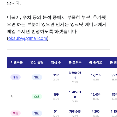
습니다.
더불어, 수치 등의 분석 중에서 부족한 부분, 추가했
으면 하는 부분이 있으면 언제든 잉크닷 에디터에게
메일 주시면 반영하도록 하겠습니다.
(
oksuby@gmail.com
)
기관구분
영상 유형
영상 수
총 조회수
총 좋아요
총 
3,690,06
117
12,716
3,5
중앙
일반
1
29.0%
42.2%
63.4
57.4%
1,705,81
199
12,404
85
↳
쇼츠
8
49.3%
41.1%
15.2
26.5%
51
798,643
4,200
1,1
지방
일반
12.6%
12.4%
13.9%
20.5