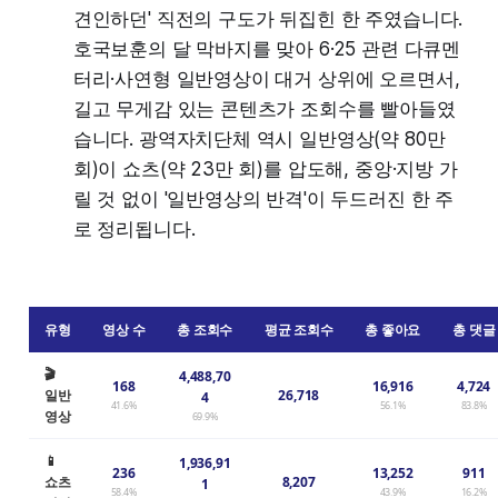
견인하던' 직전의 구도가 뒤집힌 한 주였습니다.
호국보훈의 달 막바지를 맞아 6·25 관련 다큐멘
터리·사연형 일반영상이 대거 상위에 오르면서,
길고 무게감 있는 콘텐츠가 조회수를 빨아들였
습니다. 광역자치단체 역시 일반영상(약 80만
회)이 쇼츠(약 23만 회)를 압도해, 중앙·지방 가
릴 것 없이 '일반영상의 반격'이 두드러진 한 주
로 정리됩니다.
유형
영상 수
총 조회수
평균 조회수
총 좋아요
총 댓글
🎬
4,488,70
168
16,916
4,724
일반
26,718
4
41.6%
56.1%
83.8%
영상
69.9%
📱
1,936,91
236
13,252
911
쇼츠
8,207
1
58.4%
43.9%
16.2%