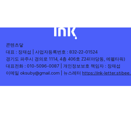
수), 어떤 단어가 가장 깊은 반응을 이끌었는지(참여율)를 나
누어 봅니다. 같은 주라도 '많이 말한 것', '많이
콘텐츠닿
대표 : 장재섭 | 사업자등록번호 : 832-22-01524
경기도 파주시 경의로 1114, 4층 406호 Z24(야당동, 에펠타워)
대표전화 : 010-5096-0087 | 개인정보보호 책임자 : 장재섭
이메일 oksuby@gmail.com | 뉴스레터
https://ink-letter.stibe