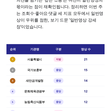
몫이라는 점이 재확인됩니다. 정리하면 이번 주
는 조회수·좋아요·댓글 세 지표 모두에서 일반영
상이 우위를 점한, 보기 드문 '일반영상 강세
장'이었습니다.
순위
기관명
구분
영상 수
서울특별시
21
지방
1
국가보훈부
15
중앙
2
새만금개발청
14
중앙
3
문화체육관광부
12
중앙
4
농림축산식품부
12
중앙
5