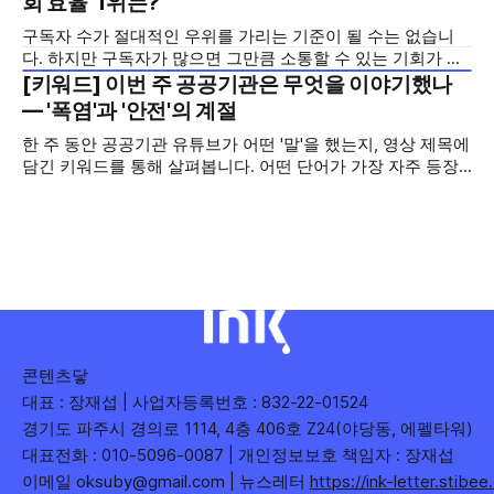
회 효율' 1위는?
를 소개합니다. 이번 주는 특정 영상 한 편이 아니라, 채널 하나
구독자 수가 절대적인 우위를 가리는 기준이 될 수는 없습니
의 '변화'를 이야기하려
다. 하지만 구독자가 많으면 그만큼 소통할 수 있는 기회가 많
아집니다. 소통은 곧 채널의 신뢰로 이어집니다. 억지로 구독
[키워드] 이번 주 공공기관은 무엇을 이야기했나
2026년 7월 5주
자를 확보하기보다는 소통하는, 그래서 충성도 높은 구독자를
— '폭염'과 '안전'의 계절
다수 확보하길 바라는 마음을 담아, 중앙행정기관과 광역자치
한 주 동안 공공기관 유튜브가 어떤 '말'을 했는지, 영상 제목에
단체 유튜브 채널의 구독자를 월 단위로 분석합니다. 중앙행정
담긴 키워드를 통해 살펴봅니다. 어떤 단어가 가장 자주 등장
기관과 광역자치단체 유튜브 채널의 구독자를 통합하여
했는지(등장 빈도), 어떤 단어가 가장 널리 퍼졌는지(총 조회
수), 어떤 단어가 가장 깊은 반응을 이끌었는지(참여율)를 나
누어 봅니다. 같은 주라도 '많이 말한 것', '많이
콘텐츠닿
대표 : 장재섭 | 사업자등록번호 : 832-22-01524
경기도 파주시 경의로 1114, 4층 406호 Z24(야당동, 에펠타워)
대표전화 : 010-5096-0087 | 개인정보보호 책임자 : 장재섭
이메일 oksuby@gmail.com | 뉴스레터
https://ink-letter.stibe