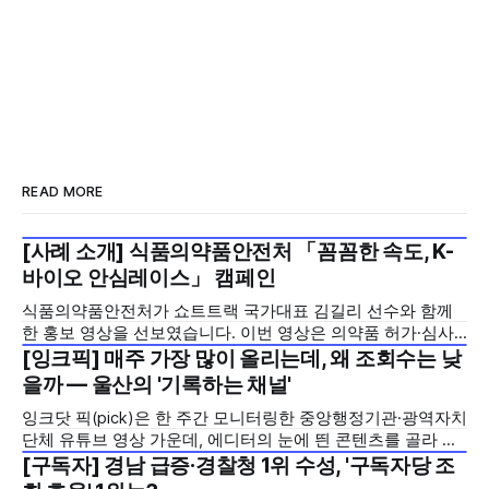
READ MORE
[사례 소개] 식품의약품안전처 「꼼꼼한 속도, K-
2026년 7월 5주
바이오 안심레이스」 캠페인
식품의약품안전처가 쇼트트랙 국가대표 김길리 선수와 함께
한 홍보 영상을 선보였습니다. 이번 영상은 의약품 허가·심사
기간을 기존 420일에서 240일로 단축한 정책을 국민에게 쉽
[잉크픽] 매주 가장 많이 올리는데, 왜 조회수는 낮
2026년 7월 5주
고 친근하게 알리기 위해 제작한 것으로, 딱딱하게 느껴질 수
을까 — 울산의 '기록하는 채널'
있는 규제 정책을, 빙판 위에서 빠른 스피드와 꼼꼼한 준비를
잉크닷 픽(pick)은 한 주간 모니터링한 중앙행정기관·광역자치
모두 갖춘 김길리 선수의 이미지에 빗대어 풀어낸 것이 특징입
단체 유튜브 영상 가운데, 에디터의 눈에 띈 콘텐츠를 골라 그
니다. '빠르지만
시도와 의미를 들여다보는 코너입니다. 조회수 순위표 맨 위에
[구독자] 경남 급증·경찰청 1위 수성, '구독자당 조
2026년 7월 5주
오르지는 못했지만, 다른 채널이 가지 않은 길을 택한 콘텐츠