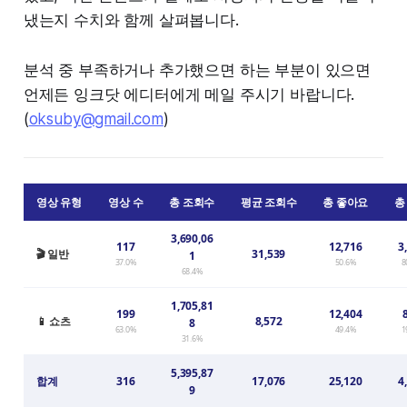
냈는지 수치와 함께 살펴봅니다.
분석 중 부족하거나 추가했으면 하는 부분이 있으면
언제든 잉크닷 에디터에게 메일 주시기 바랍니다.
(
oksuby@gmail.com
)
영상 유형
영상 수
총 조회수
평균 조회수
총 좋아요
총
3,690,06
117
12,716
3
🎬 일반
31,539
1
37.0%
50.6%
8
68.4%
1,705,81
199
12,404
📱 쇼츠
8,572
8
63.0%
49.4%
1
31.6%
5,395,87
합계
316
17,076
25,120
4
9