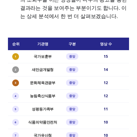
결과라는 것을 보여주는 부분이기도 합니다. 이
는 상세 분석에서 한 번 더 살펴보겠습니다.
순위
기관명
구분
영상 수
국가보훈부
15
중앙
1
새만금개발청
14
중앙
2
문화체육관광부
12
중앙
3
농림축산식품부
12
중앙
4
성평등가족부
11
중앙
5
식품의약품안전처
10
중앙
6
국가유산청
10
중앙
7