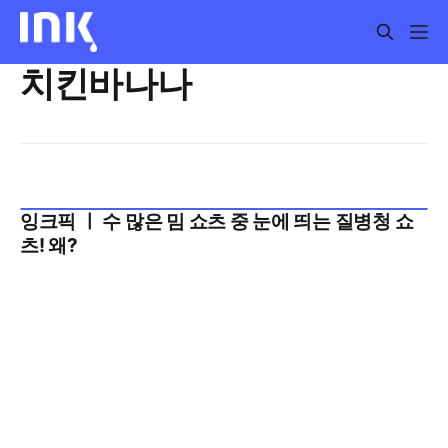
치킨바나나
잉크픽 ㅣ 수 많은 밈 쇼츠 중 눈에 띄는 질병청 쇼
2025년 10월 3주
츠! 왜?